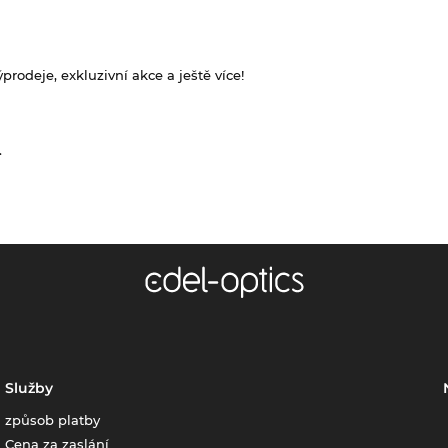
rodeje, exkluzivní akce a ještě více!
.
Služby
způsob platby
Cena za zaslání