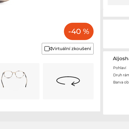
-40 %
Virtuální zkoušení
Aljos
Pohlaví
Druh rám
Barva ob