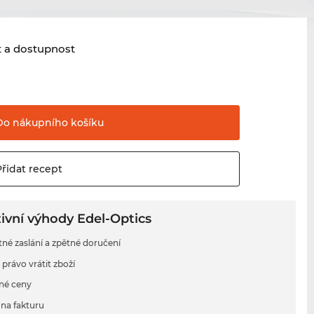
t a dostupnost
Do nákupního
košíku
Přidat
recept
ivní výhody Edel-Optics
tné zaslání a zpětné doručení
 právo vrátit zboží
né ceny
na fakturu