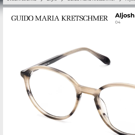
Aljosh
04