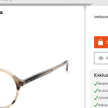
a
Velikos
Exkluz
Bezpla
30 dnů
Výhod
Nákup 