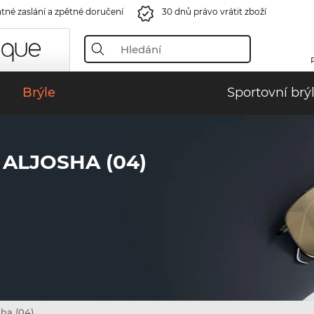
tné zaslání a zpětné doručení
30 dnů právo vrátit zboží
Brýle
Sportovní brý
ALJOSHA (04)
sha (04)