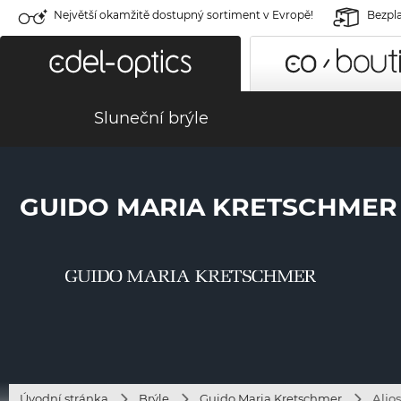
Největší okamžitě dostupný sortiment v Evropě!
Bezpla
Sluneční brýle
GUIDO MARIA KRETSCHMER 
Úvodní stránka
Brýle
Guido Maria Kretschmer
Aljo