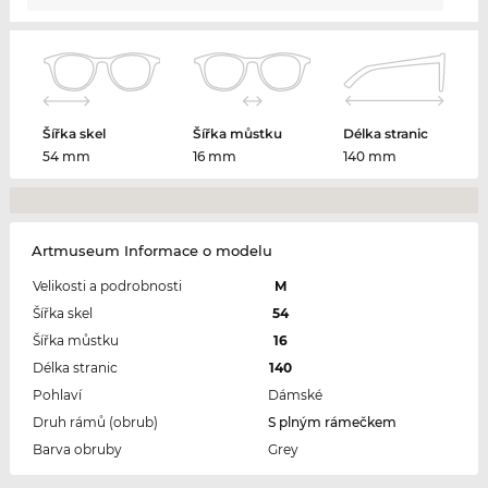
Šířka skel
Šířka můstku
Délka stranic
54 mm
16 mm
140 mm
Artmuseum Informace o modelu
Velikosti a podrobnosti
M
Šířka skel
54
Šířka můstku
16
Délka stranic
140
Pohlaví
Dámské
Druh rámů (obrub)
S plným rámečkem
Barva obruby
Grey