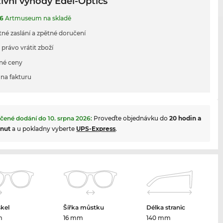
ivní výhody Edel-Optics
6
Artmuseum na skladě
tné zaslání a zpětné doručení
 právo vrátit zboží
né ceny
na fakturu
čené dodání do
10. srpna 2026
:
Proveďte objednávku do
20 hodin a
inut
a u pokladny vyberte
UPS-Express
.
skel
Šířka můstku
Délka stranic
m
16 mm
140 mm