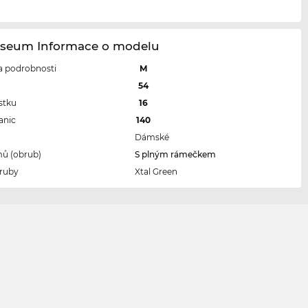
seum Informace o modelu
 a podrobnosti
M
l
54
stku
16
anic
140
Dámské
ů (obrub)
S plným rámečkem
ruby
Xtal Green