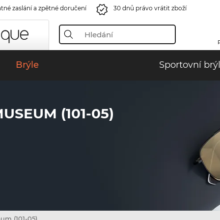
tné zaslání a zpětné doručení
30 dnů právo vrátit zboží
Brýle
Sportovní brý
USEUM (101-05)
um (101-05)