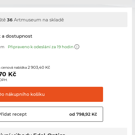
ště
36
Artmuseum na skladě
t a dostupnost
 mm
Připraveno k odeslání za 19 hodin
2 903,40 Kč
 cenová nabídka
,70
Kč
 DPH.
Do nákupního
košíku
Přidat
recept
od 798,92 Kč