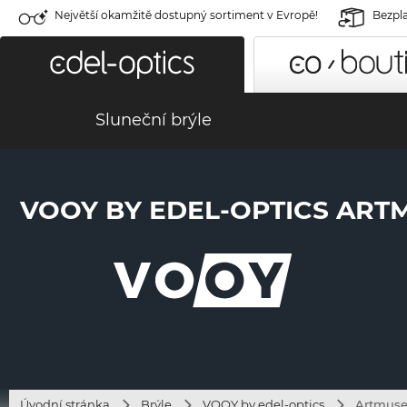
Největší okamžitě dostupný sortiment v Evropě!
Bezpla
Sluneční brýle
VOOY BY EDEL-OPTICS ARTM
Úvodní stránka
Brýle
VOOY by edel-optics
Artmuse