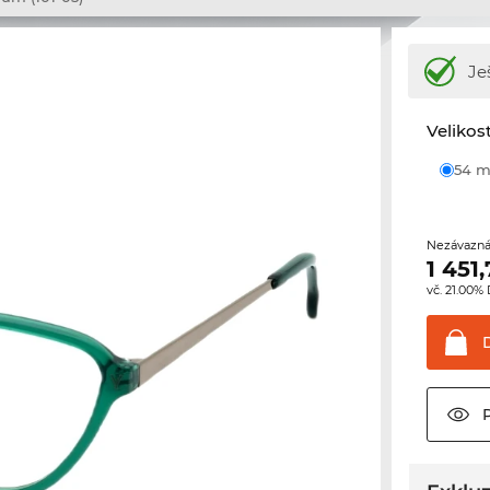
Je
Velikos
54
Nezávazná
1 451
vč. 21.00%