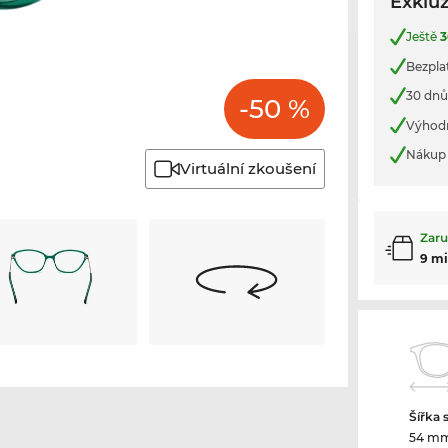
Exkluz
Ještě
3
Bezpla
30 dnů
-50 %
Výhod
Nákup 
Virtuální zkoušení
Zaru
9 m
Šířka 
54 m