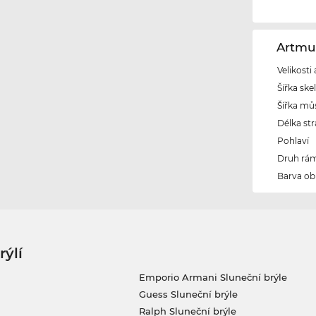
Artmu
Velikosti
Šířka ske
Šířka mů
Délka str
Pohlaví
Druh rám
Barva ob
rýlí
Emporio Armani Sluneční brýle
Guess Sluneční brýle
Ralph Sluneční brýle