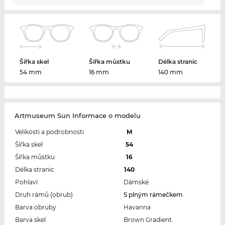
Šířka skel
Šířka můstku
Délka stranic
54 mm
16 mm
140 mm
Artmuseum Sun Informace o modelu
Velikosti a podrobnosti
M
Šířka skel
54
Šířka můstku
16
Délka stranic
140
Pohlaví
Dámské
Druh rámů (obrub)
S plným rámečkem
Barva obruby
Havanna
Barva skel
Brown Gradient