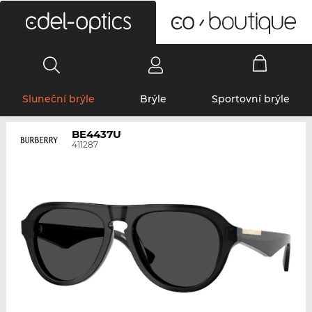
0
Sluneční brýle
Brýle
Sportovní brýle
BE4437U
411287