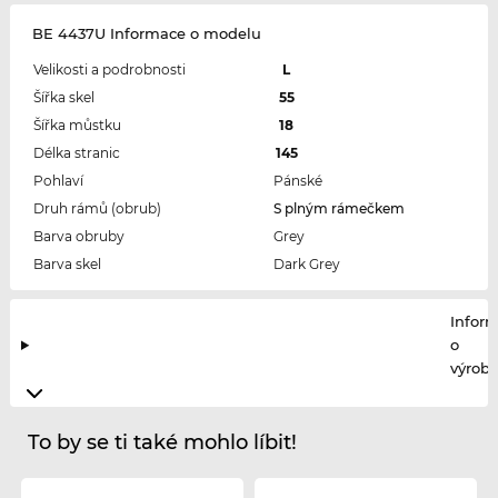
BE 4437U Informace o modelu
Velikosti a podrobnosti
L
Šířka skel
55
Šířka můstku
18
Délka stranic
145
Pohlaví
Pánské
Druh rámů (obrub)
S plným rámečkem
Barva obruby
Grey
Barva skel
Dark Grey
Infor
o
výrobc
To by se ti také mohlo líbit!