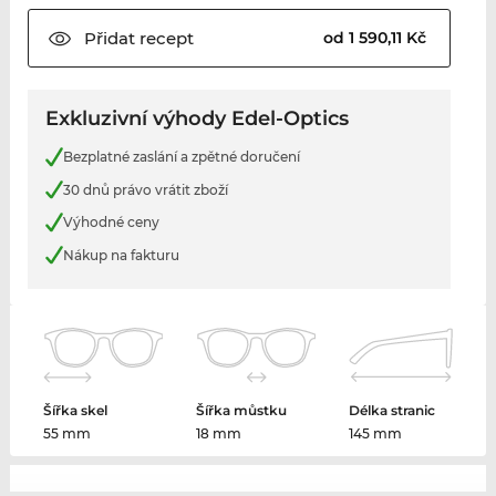
Přidat
recept
od 1 590,11 Kč
Exkluzivní výhody Edel-Optics
Bezplatné zaslání a zpětné doručení
30 dnů právo vrátit zboží
Výhodné ceny
Nákup na fakturu
Šířka skel
Šířka můstku
Délka stranic
55 mm
18 mm
145 mm