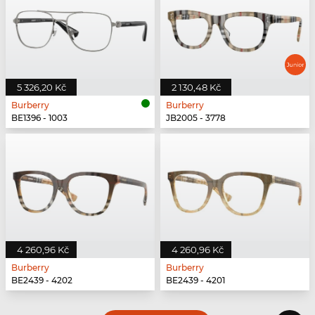
5 326,20 Kč
2 130,48 Kč
Burberry
Burberry
BE1396 - 1003
JB2005 - 3778
4 260,96 Kč
4 260,96 Kč
Burberry
Burberry
BE2439 - 4202
BE2439 - 4201