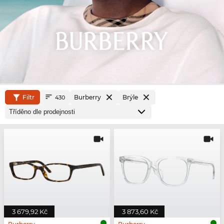
Filtr
Burberry
Brýle
430
3 679,92 Kč
3 873,60 Kč