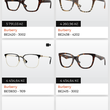
5 791,03 Kč
4 260,96 Kč
Burberry
Burberry
BE2420 - 3002
BE2438 - 4202
4 454,64 Kč
4 454,64 Kč
Burberry
Burberry
BE1383D - 1109
BE2415 - 3002