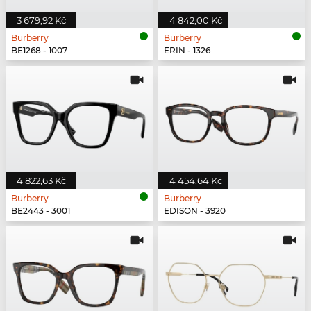
3 679,92 Kč
4 842,00 Kč
Burberry
Burberry
BE1268 - 1007
ERIN - 1326
4 822,63 Kč
4 454,64 Kč
Burberry
Burberry
BE2443 - 3001
EDISON - 3920