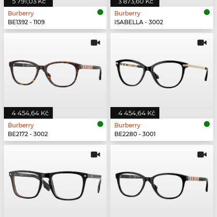
5 791,03 Kč
3 873,60 Kč
Burberry
Burberry
BE1392 - 1109
ISABELLA - 3002
4 454,64 Kč
4 454,64 Kč
Burberry
Burberry
BE2172 - 3002
BE2280 - 3001