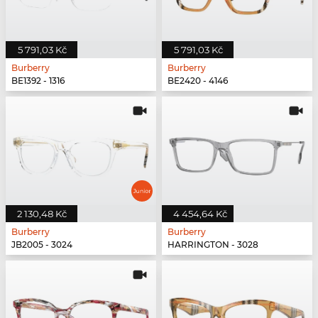
5 791,03 Kč
5 791,03 Kč
Burberry
Burberry
BE1392 - 1316
BE2420 - 4146
2 130,48 Kč
4 454,64 Kč
Burberry
Burberry
JB2005 - 3024
HARRINGTON - 3028