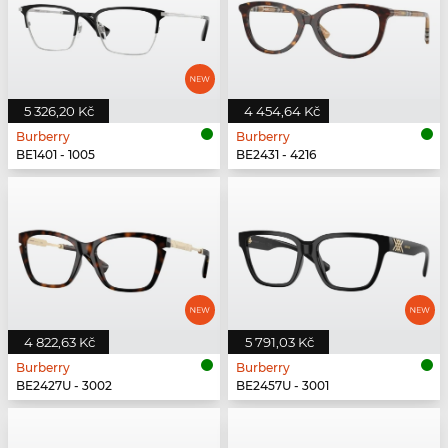
5 326,20 Kč
4 454,64 Kč
Burberry
Burberry
BE1401 - 1005
BE2431 - 4216
4 822,63 Kč
5 791,03 Kč
Burberry
Burberry
BE2427U - 3002
BE2457U - 3001