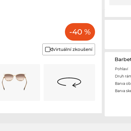
-40 %
Virtuální zkoušení
Barbe
Pohlaví
Druh rám
Barva ob
Barva ske