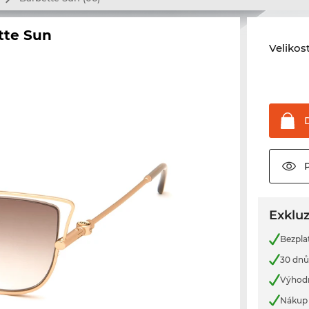
tte Sun
Velikos
Exkluz
Bezpla
30 dnů
Výhod
Nákup 