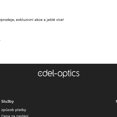
rodeje, exkluzivní akce a ještě více!
.
Služby
způsob platby
Cena za zaslání