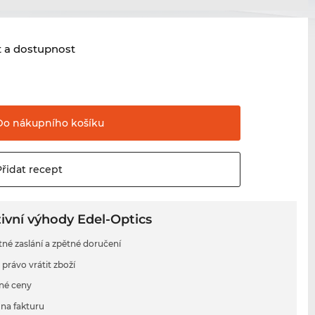
t a dostupnost
Do nákupního
košíku
Přidat
recept
ivní výhody Edel-Optics
tné zaslání a zpětné doručení
 právo vrátit zboží
né ceny
na fakturu