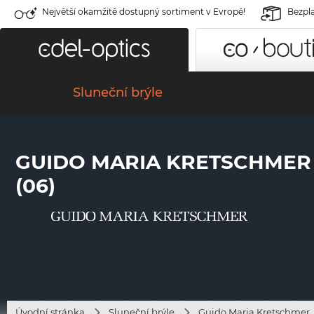
Největší okamžitě dostupný sortiment v Evropě!
Bezpla
Sluneční brýle
GUIDO MARIA KRETSCHMER
(06)
Úvodní stránka
Sluneční brýle
Guido Maria Kretschmer