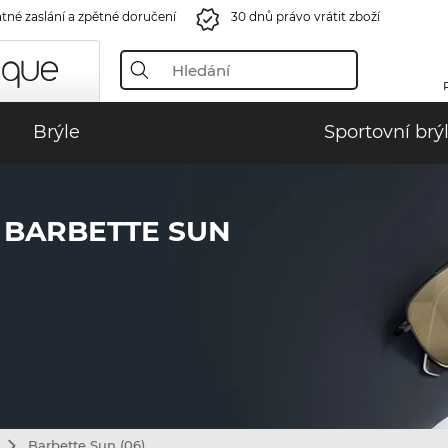
tné zaslání a zpětné doručení
30 dnů právo vrátit zboží
Brýle
Sportovní brý
 BARBETTE SUN
Barbette Sun (06)