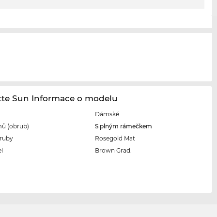
tte Sun Informace o modelu
Dámské
ů (obrub)
S plným rámečkem
ruby
Rosegold Mat
l
Brown Grad.