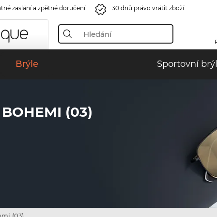
tné zaslání a zpětné doručení
30 dnů právo vrátit zboží
Brýle
Sportovní brý
BOHEMI (03)
mi (03)