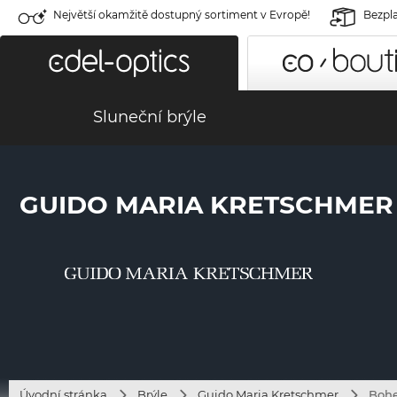
Největší okamžitě dostupný sortiment v Evropě!
Bezpla
Sluneční brýle
GUIDO MARIA KRETSCHMER 
Úvodní stránka
Brýle
Guido Maria Kretschmer
Bohe