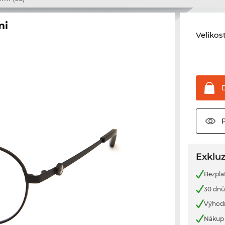
mi
Velikos
Exkluz
Bezpla
30 dnů
Výhod
Nákup 