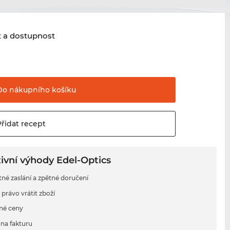
t a dostupnost
Do nákupního
košíku
Přidat
recept
ivní výhody Edel-Optics
tné zaslání a zpětné doručení
 právo vrátit zboží
né ceny
na fakturu