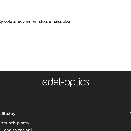
rodeje, exkluzivní akce a ještě více!
.
Služby
způsob platby
Cena za zaslání