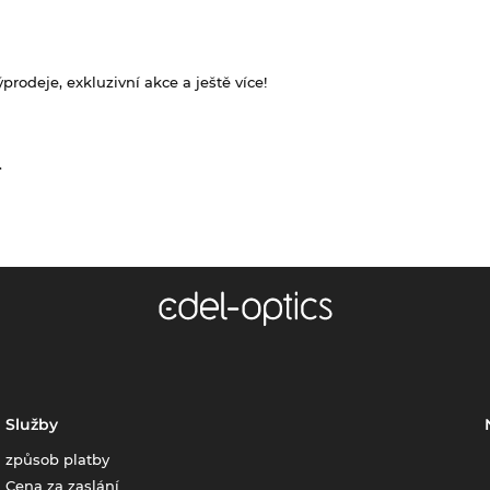
rodeje, exkluzivní akce a ještě více!
.
Služby
způsob platby
Cena za zaslání