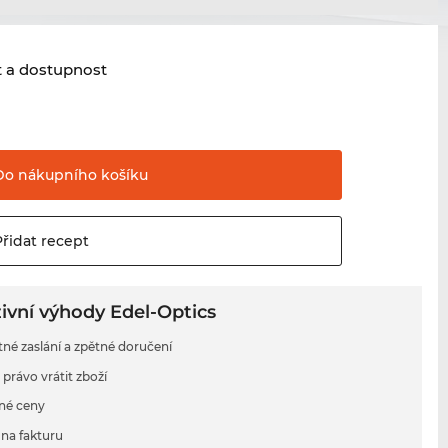
t a dostupnost
Do nákupního
košíku
Přidat
recept
ivní výhody Edel-Optics
tné zaslání a zpětné doručení
 právo vrátit zboží
né ceny
na fakturu