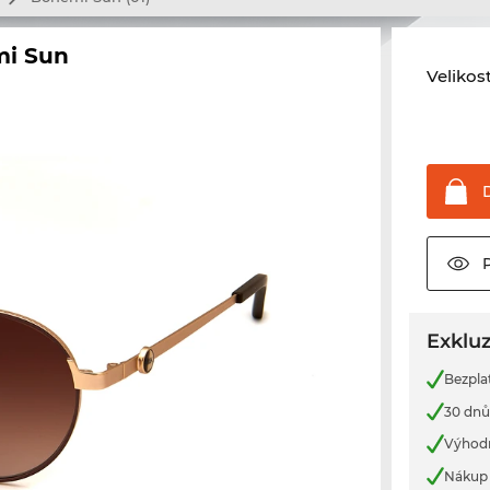
i Sun
Velikos
Exkluz
Bezpla
30 dnů
Výhod
Nákup 