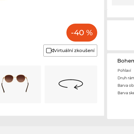
-40 %
Virtuální zkoušení
Bohem
Pohlaví
Druh rám
Barva ob
Barva ske