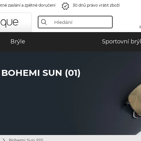
tné zaslání a zpětné doručení
30 dnů právo vrátit zboží
Brýle
Sportovní brý
BOHEMI SUN (01)
Bohemi Sun (01)