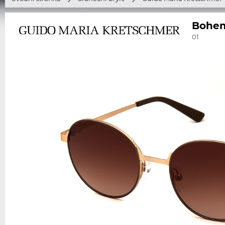
Bohem
01