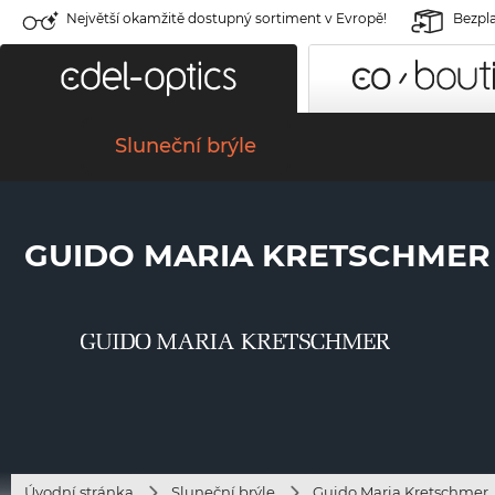
Největší okamžitě dostupný sortiment v Evropě!
Bezpla
Sluneční brýle
GUIDO MARIA KRETSCHMER 
Úvodní stránka
Sluneční brýle
Guido Maria Kretschmer