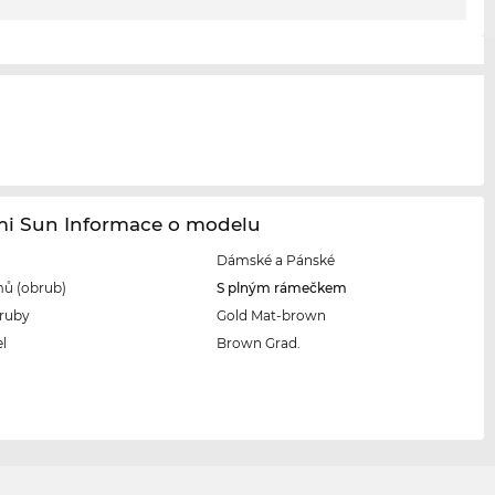
i Sun Informace o modelu
Dámské a Pánské
ů (obrub)
S plným rámečkem
ruby
Gold Mat-brown
l
Brown Grad.