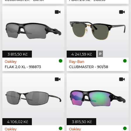
3 815,50 Kč
4 241,59 Kč
P
Oakley
Ray-Ban
FLAK 2.0 XL - 918873
CLUBMASTER - 901/58
4 106,02 Kč
3 815,50 Kč
Oakley
Oakley