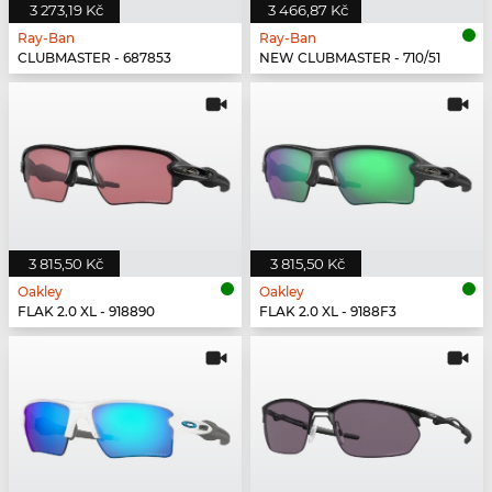
3 273,19 Kč
3 466,87 Kč
Ray-Ban
Ray-Ban
CLUBMASTER - 687853
NEW CLUBMASTER - 710/51
3 815,50 Kč
3 815,50 Kč
Oakley
Oakley
FLAK 2.0 XL - 918890
FLAK 2.0 XL - 9188F3