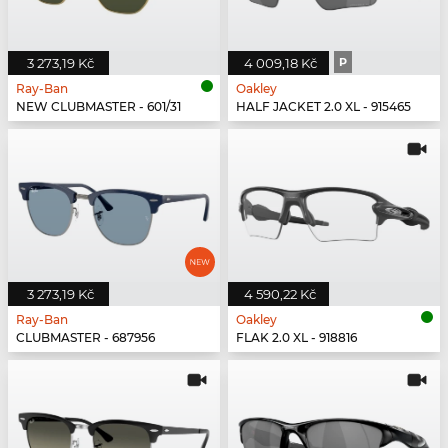
3 273,19 Kč
4 009,18 Kč
P
Ray-Ban
Oakley
NEW CLUBMASTER - 601/31
HALF JACKET 2.0 XL - 915465
3 273,19 Kč
4 590,22 Kč
Ray-Ban
Oakley
CLUBMASTER - 687956
FLAK 2.0 XL - 918816