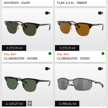
WHISKER - 414101
FLAK 2.0 XL - 918805
3 273,19 Kč
3 273,19 Kč
Ray-Ban
Ray-Ban
CLUBMASTER - W0365
CLUBMASTER - 130933
4 435,27 Kč
P
4 396,54 Kč