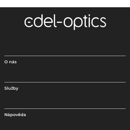
O nás
Služby
Nápověda