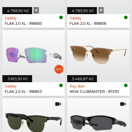
4 783,90 Kč
P
4 783,90 Kč
P
Oakley
Oakley
FLAK 2.0 XL - 9188B3
FLAK 2.0 XL - 918858
3 815,50 Kč
3 466,87 Kč
Oakley
Ray-Ban
FLAK 2.0 XL - 9188K3
NEW CLUBMASTER - 672151