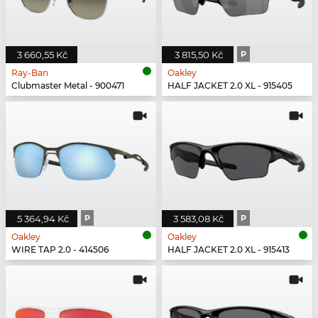
3 660,55 Kč
3 815,50 Kč
P
Ray-Ban
Oakley
Clubmaster Metal - 900471
HALF JACKET 2.0 XL - 915405
5 364,94 Kč
P
3 583,08 Kč
P
Oakley
Oakley
WIRE TAP 2.0 - 414506
HALF JACKET 2.0 XL - 915413