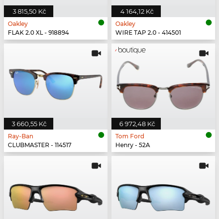
3 815,50 Kč
4 164,12 Kč
Oakley
Oakley
FLAK 2.0 XL - 918894
WIRE TAP 2.0 - 414501
3 660,55 Kč
6 972,48 Kč
Ray-Ban
Tom Ford
CLUBMASTER - 114517
Henry - 52A