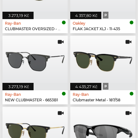
3 273,19 Kč
4 357,80 Kč
P
Ray-Ban
Oakley
CLUBMASTER OVERSIZED - 877
FLAK JACKET XLJ - 11-435
3 273,19 Kč
4 435,27 Kč
P
Ray-Ban
Ray-Ban
NEW CLUBMASTER - 6653B1
Clubmaster Metal - 187/58