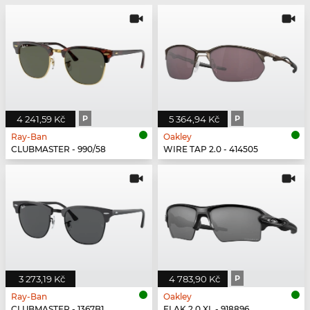
4 241,59 Kč
P
5 364,94 Kč
P
Ray-Ban
Oakley
CLUBMASTER - 990/58
WIRE TAP 2.0 - 414505
3 273,19 Kč
4 783,90 Kč
P
Ray-Ban
Oakley
CLUBMASTER - 1367B1
FLAK 2.0 XL - 918896