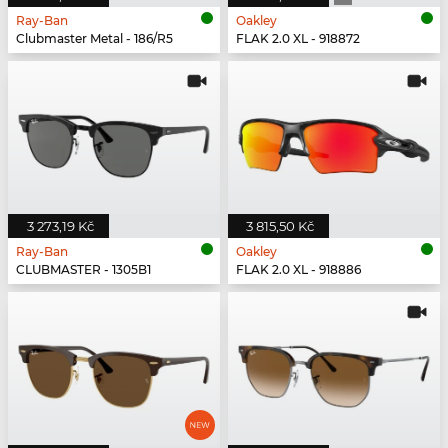
Ray-Ban
Oakley
Clubmaster Metal - 186/R5
FLAK 2.0 XL - 918872
3 273,19 Kč
3 815,50 Kč
Ray-Ban
Oakley
CLUBMASTER - 1305B1
FLAK 2.0 XL - 918886