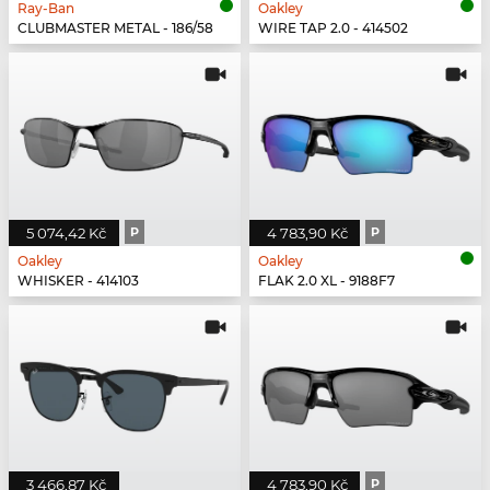
Ray-Ban
Oakley
CLUBMASTER METAL - 186/58
WIRE TAP 2.0 - 414502
5 074,42 Kč
P
4 783,90 Kč
P
Oakley
Oakley
WHISKER - 414103
FLAK 2.0 XL - 9188F7
3 466,87 Kč
4 783,90 Kč
P