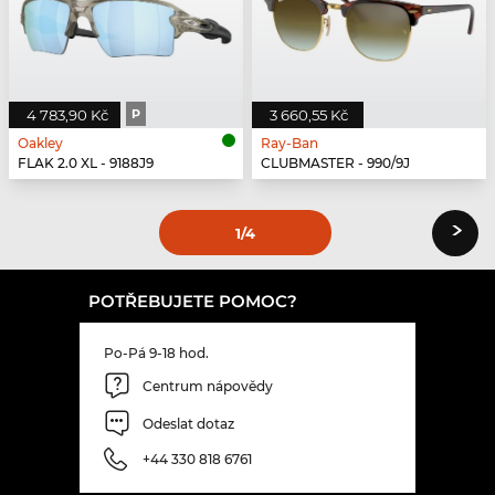
4 783,90 Kč
P
3 660,55 Kč
Oakley
Ray-Ban
FLAK 2.0 XL - 9188J9
CLUBMASTER - 990/9J
›
1
/4
POTŘEBUJETE POMOC?
Po-Pá 9-18 hod.
Centrum nápovědy
Odeslat dotaz
+44 330 818 6761