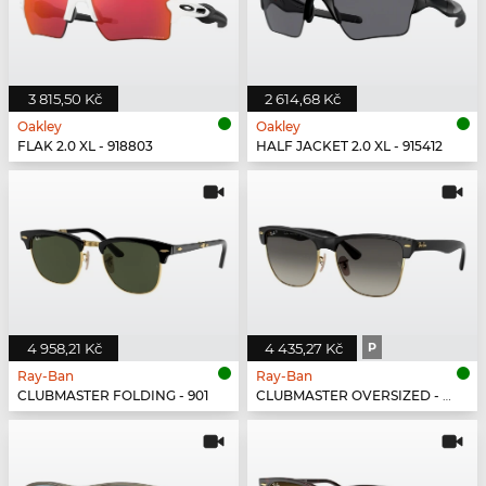
3 815,50 Kč
2 614,68 Kč
Oakley
Oakley
FLAK 2.0 XL - 918803
HALF JACKET 2.0 XL - 915412
4 958,21 Kč
4 435,27 Kč
P
Ray-Ban
Ray-Ban
CLUBMASTER FOLDING - 901
CLUBMASTER OVERSIZED - 877/M3