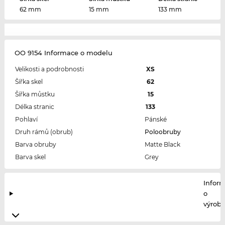
62 mm
15 mm
133 mm
OO 9154 Informace o modelu
Velikosti a podrobnosti
XS
Šířka skel
62
Šířka můstku
15
Délka stranic
133
Pohlaví
Pánské
Druh rámů (obrub)
Poloobruby
Barva obruby
Matte Black
Barva skel
Grey
Infor
o
výrobc