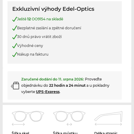
Exkluzivní výhody Edel-Optics
Ještě
12
OO9154 na skladě
Bezplatné zaslání a zpětné doručení
30 dnů právo vrátit zboží
Výhodné ceny
Nákup na fakturu
Zaručené dodání do
11. srpna 2026
:
Proveďte
objednávku do
22 hodin a 24 minut
a u pokladny
vyberte
UPS-Express
.
Šířka skel
Šířka můstku
Délka stranic