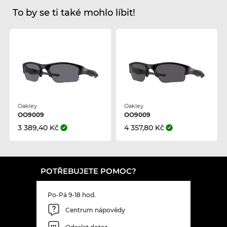
To by se ti také mohlo líbit!
Oakley
Oakley
OO9009
OO9009
3 389,40 Kč
4 357,80 Kč
POTŘEBUJETE POMOC?
Po-Pá 9-18 hod.
Centrum nápovědy