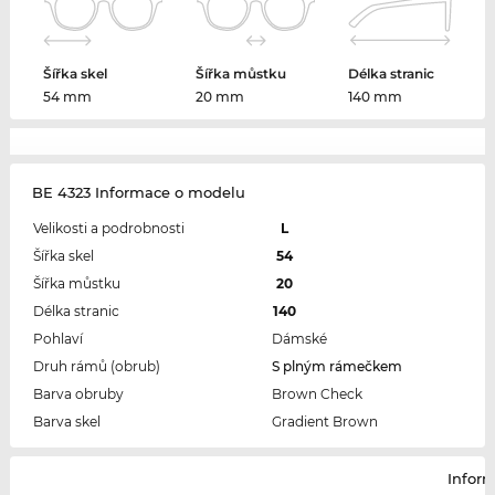
Šířka skel
Šířka můstku
Délka stranic
54 mm
20 mm
140 mm
BE 4323 Informace o modelu
Velikosti a podrobnosti
L
Šířka skel
54
Šířka můstku
20
Délka stranic
140
Pohlaví
Dámské
Druh rámů (obrub)
S plným rámečkem
Barva obruby
Brown Check
Barva skel
Gradient Brown
Infor