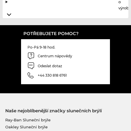
o
výrobc
POTŘEBUJETE POMOC?
Po-Pá 9-18 hod.
Centrum nápovědy
Odeslat dotaz
+44 330 818 6761
Naše nejoblíbenější značky slunečních brýlí
Ray-Ban Sluneční brýle
Oakley Sluneční brýle