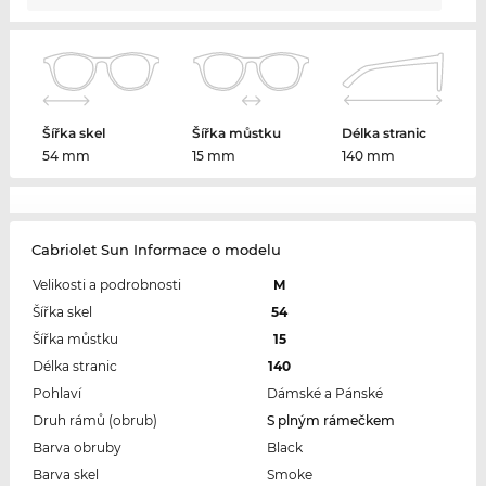
Šířka skel
Šířka můstku
Délka stranic
54 mm
15 mm
140 mm
Cabriolet Sun Informace o modelu
Velikosti a podrobnosti
M
Šířka skel
54
Šířka můstku
15
Délka stranic
140
Pohlaví
Dámské a Pánské
Druh rámů (obrub)
S plným rámečkem
Barva obruby
Black
Barva skel
Smoke