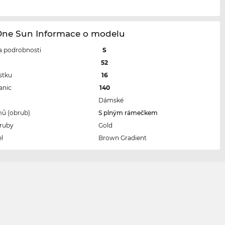
One Sun Informace o modelu
 a podrobnosti
S
l
52
stku
16
anic
140
Dámské
ů (obrub)
S plným rámečkem
ruby
Gold
l
Brown Gradient