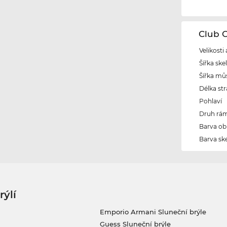
Club 
Velikosti
Šířka ske
Šířka mů
Délka str
Pohlaví
Druh rám
Barva ob
Barva ske
rýlí
Emporio Armani Sluneční brýle
Guess Sluneční brýle