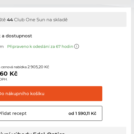
ště
44
Club One Sun na skladě
t a dostupnost
mm
Připraveno k odeslání za 67 hodin
2 905,20 Kč
 cenová nabídka
,60
Kč
 DPH.
Do nákupního
košíku
Přidat
recept
od 1 590,11 Kč