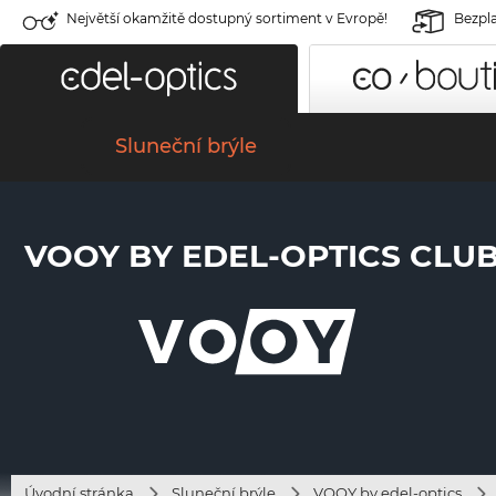
Největší okamžitě dostupný sortiment v Evropě!
Bezpla
Sluneční brýle
VOOY BY EDEL-OPTICS CLUB 
Úvodní stránka
Sluneční brýle
VOOY by edel-optics