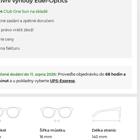
ivní výhody Edel-Optics
44
Club One Sun na skladě
tné zaslání a zpětné doručení
 právo vrátit zboží
né ceny
na fakturu
čené dodání do
11. srpna 2026
:
Proveďte objednávku do
68 hodin a
minut
a u pokladny vyberte
UPS-Express
.
skel
Šířka můstku
Délka stranic
m
16 mm
140 mm