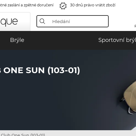
tné zaslání a zpětné doručení
30 dnů právo vrátit zboží
Brýle
Sportovní brý
ONE SUN (103-01)
Club One Sun (103-01)