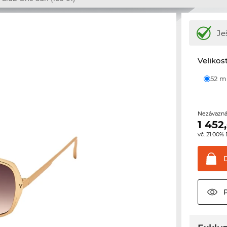
Je
Velikos
52 
Nezávazná
1 452
vč. 21.00%