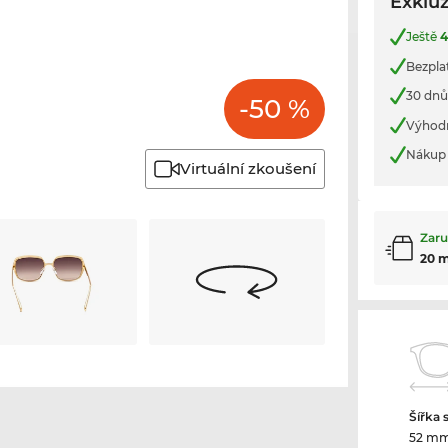
Exkluz
Ještě
Bezpla
30 dnů
-50 %
Výhod
Nákup 
Virtuální zkoušení
Zaru
20 
Šířka 
52 m