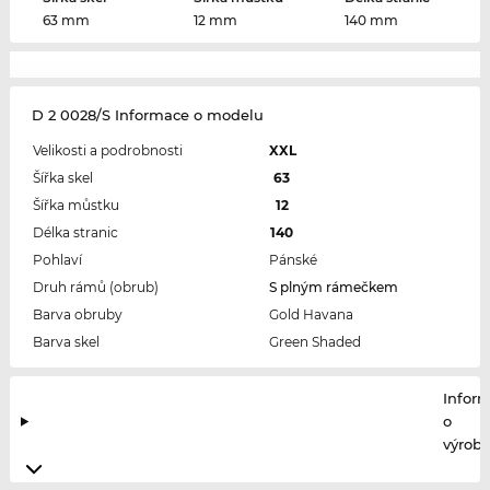
63 mm
12 mm
140 mm
D 2 0028/S Informace o modelu
Velikosti a podrobnosti
XXL
Šířka skel
63
Šířka můstku
12
Délka stranic
140
Pohlaví
Pánské
Druh rámů (obrub)
S plným rámečkem
Barva obruby
Gold Havana
Barva skel
Green Shaded
Infor
o
výrobc