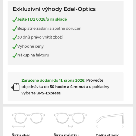
Exkluzivní výhody Edel-Optics
Ještě
1
D2 0028/S na skladě
Bezplatné zaslání a zpětné doručení
30 dnů právo vrátit zboží
Výhodné ceny
Nákup na fakturu
Zaručené dodání do
11. srpna 2026
:
Proveďte
objednávku do
50 hodin a 4 minut
a u pokladny
vyberte
UPS-Express
.
Šířka skel
Šířka můstku
Délka stranic