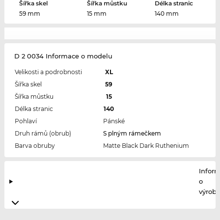
Šířka skel
Šířka můstku
Délka stranic
59 mm
15 mm
140 mm
D 2 0034 Informace o modelu
Velikosti a podrobnosti
XL
Šířka skel
59
Šířka můstku
15
Délka stranic
140
Pohlaví
Pánské
Druh rámů (obrub)
S plným rámečkem
Barva obruby
Matte Black Dark Ruthenium
Infor
o
výrobc