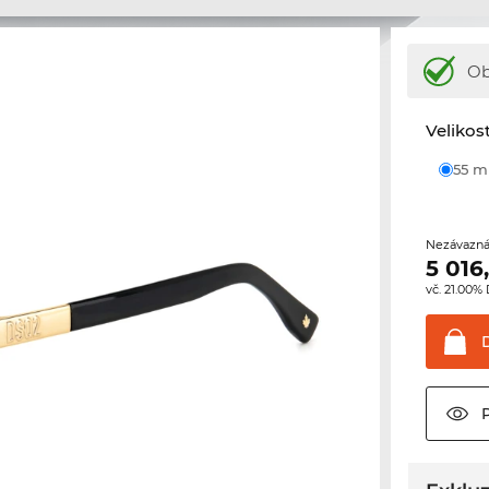
Ob
Velikos
55 
Nezávazná
5 016
vč. 21.00%