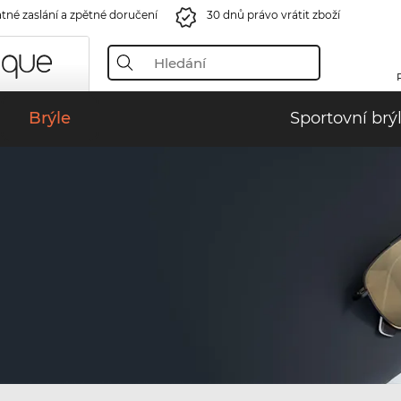
tné zaslání a zpětné doručení
30 dnů právo vrátit zboží
Brýle
Sportovní brý