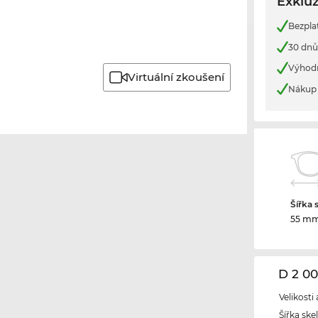
Exkluz
Bezpla
30 dnů
Výhod
Virtuální zkoušení
Nákup 
Šířka 
55 m
D 2 0
Velikosti
Šířka ske