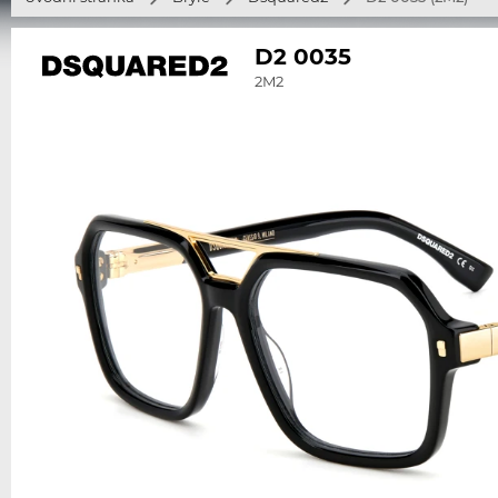
D2 0035
2M2