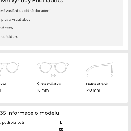
ivní výhody Edel-Optics
tné zaslání a zpětné doručení
 právo vrátit zboží
né ceny
na fakturu
skel
Šířka můstku
Délka stranic
m
16 mm
140 mm
035 Informace o modelu
 a podrobnosti
L
l
55