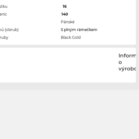
stku
16
anic
140
Pánské
ů (obrub)
S plným rámečkem
ruby
Black Gold
Inform
o
výrobci