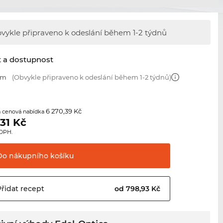
vykle připraveno k odeslání během
1-2 týdnů
t a dostupnost
mm
(Obvykle připraveno k odeslání během 1-2 týdnů)
6 270,39 Kč
 cenová nabídka
,31
Kč
 DPH.
Do nákupního
košíku
Přidat
recept
od 798,93 Kč