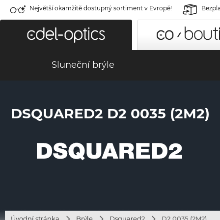
Největší okamžitě dostupný sortiment v Evropě!
Bezpla
Sluneční brýle
DSQUARED2 D2 0035 (2M2)
Úvodní stránka
Brýle
Dsquared2
D2 0035 (2M2)