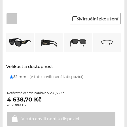
Virtuální zkoušení
Velikost a dostupnost
52 mm
(V tuto chvíli není k dispozici)
5 798,38 Kč
Nezávazná cenová nabídka
4 638,70
Kč
vč. 21.00% DPH.
V tuto chvíli není k
dispozici