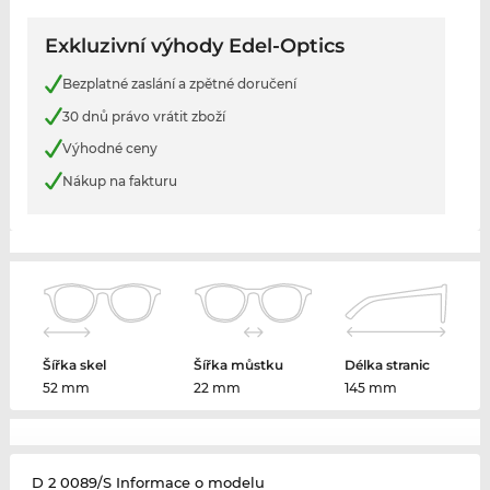
Exkluzivní výhody Edel-Optics
Bezplatné zaslání a zpětné doručení
30 dnů právo vrátit zboží
Výhodné ceny
Nákup na fakturu
Šířka skel
Šířka můstku
Délka stranic
52 mm
22 mm
145 mm
D 2 0089/S Informace o modelu