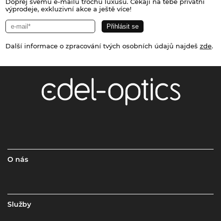
Dopřej svému e-mailu trochu luxusu. Čekají na tebe privátní
výprodeje, exkluzivní akce a ještě více!
Další informace o zpracování tvých osobních údajů najdeš
zde
.
O nás
Služby