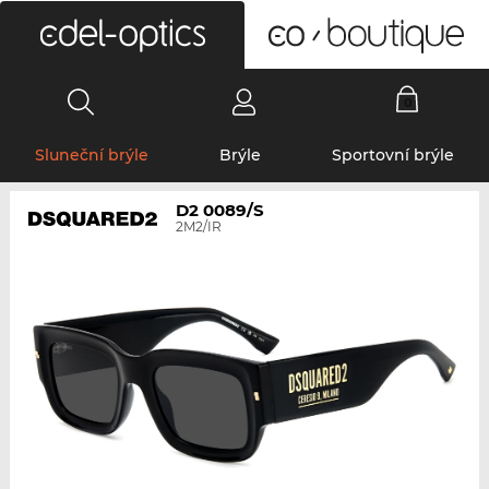
0
Sluneční brýle
Brýle
Sportovní brýle
D2 0089/S
2M2/IR