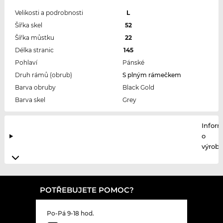
Velikosti a podrobnosti
L
Šířka skel
52
Šířka můstku
22
Délka stranic
145
Pohlaví
Pánské
Druh rámů (obrub)
S plným rámečkem
Barva obruby
Black Gold
Barva skel
Grey
Infor
o
výrobc
POTŘEBUJETE POMOC?
Po-Pá 9-18 hod.