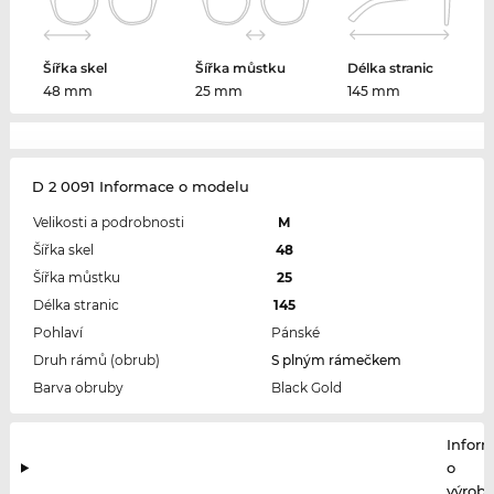
Šířka skel
Šířka můstku
Délka stranic
48 mm
25 mm
145 mm
D 2 0091 Informace o modelu
Velikosti a podrobnosti
M
Šířka skel
48
Šířka můstku
25
Délka stranic
145
Pohlaví
Pánské
Druh rámů (obrub)
S plným rámečkem
Barva obruby
Black Gold
Infor
o
výrobc