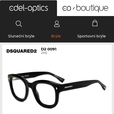
0
Sluneční brýle
Brýle
Sportovní brýle
D2 0091
2M2