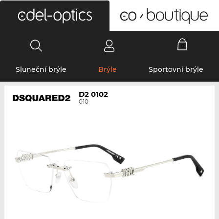
0
Sluneční brýle
Brýle
Sportovní brýle
D2 0102
010