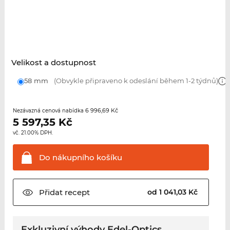
Velikost a dostupnost
58 mm
(Obvykle připraveno k odeslání během 1-2 týdnů)
6 996,69 Kč
Nezávazná cenová nabídka
5 597,35
Kč
vč. 21.00% DPH.
Do nákupního
košíku
Přidat
recept
od 1 041,03 Kč
Exkluzivní výhody Edel-Optics