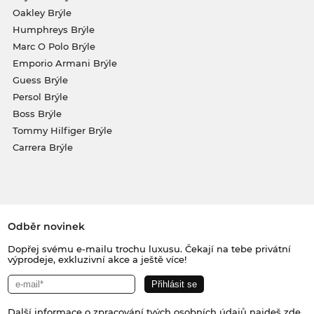
Oakley Brýle
Humphreys Brýle
Marc O Polo Brýle
Emporio Armani Brýle
Guess Brýle
Persol Brýle
Boss Brýle
Tommy Hilfiger Brýle
Carrera Brýle
Odběr novinek
Dopřej svému e-mailu trochu luxusu. Čekají na tebe privátní
výprodeje, exkluzivní akce a ještě více!
Další informace o zpracování tvých osobních údajů najdeš
zde
.