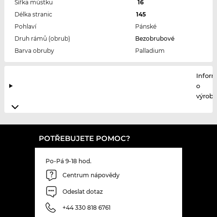
Šířka můstku
16
Délka stranic
145
Pohlaví
Pánské
Druh rámů (obrub)
Bezobrubové
Barva obruby
Palladium
Infor
o
výrobc
POTŘEBUJETE POMOC?
Po-Pá 9-18 hod.
Centrum nápovědy
Odeslat dotaz
+44 330 818 6761