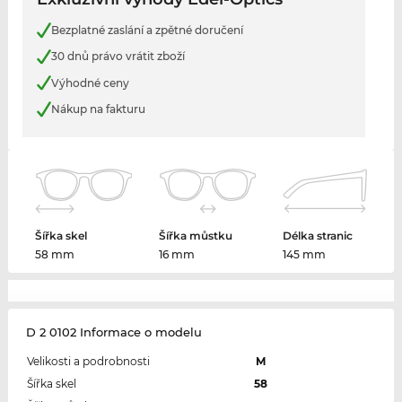
Bezplatné zaslání a zpětné doručení
30 dnů právo vrátit zboží
Výhodné ceny
Nákup na fakturu
Šířka skel
Šířka můstku
Délka stranic
58 mm
16 mm
145 mm
D 2 0102 Informace o modelu
Velikosti a podrobnosti
M
Šířka skel
58