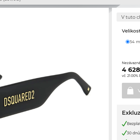
V tuto c
Velikos
54
Nezávazná
4 628
vč. 21.00%
Exkluz
Bezpla
30 dnů