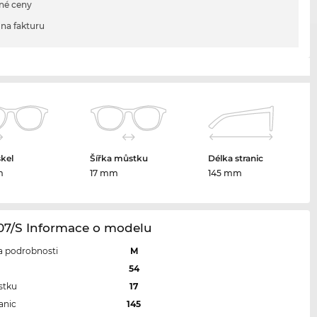
né ceny
na fakturu
skel
Šířka můstku
Délka stranic
m
17 mm
145 mm
107/S Informace o modelu
 a podrobnosti
M
l
54
stku
17
anic
145