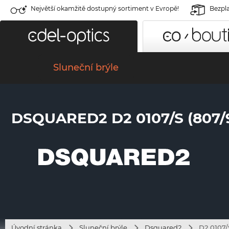
Největší okamžitě dostupný sortiment v Evropě!
Bezpla
Sluneční brýle
DSQUARED2 D2 0107/S (807/
Úvodní stránka
Sluneční brýle
Dsquared2
D2 0107/