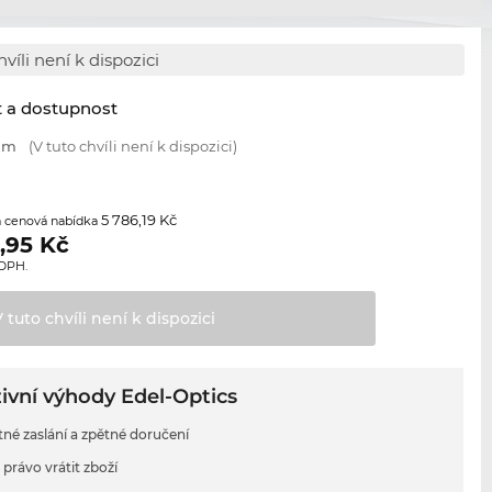
hvíli není k dispozici
t a dostupnost
 mm
(V tuto chvíli není k dispozici)
5 786,19 Kč
 cenová nabídka
,95
Kč
 DPH.
V tuto chvíli není k
dispozici
ivní výhody Edel-Optics
tné zaslání a zpětné doručení
 právo vrátit zboží