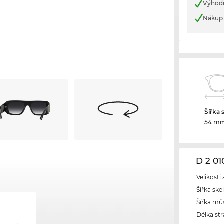
Výhod
Nákup 
Šířka 
54 m
D 2 0
Velikosti
Šířka ske
Šířka mů
Délka str