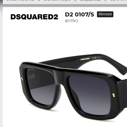
D2 0107/S
Mirrored
807/9O