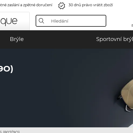
tné zaslání a zpětné doručení
30 dnů právo vrátit zboží
Brýle
Sportovní brý
9O)
S (807/9O)