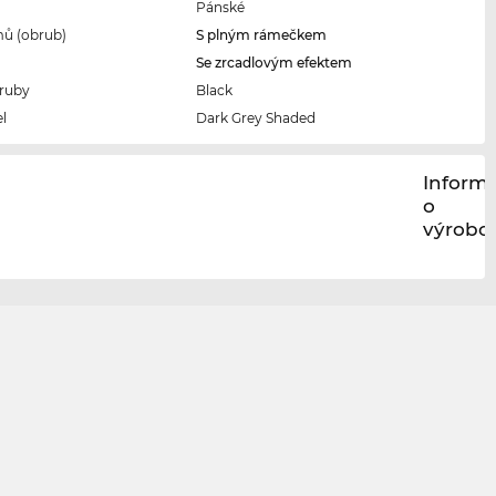
Pánské
ů (obrub)
S plným rámečkem
Se zrcadlovým efektem
ruby
Black
l
Dark Grey Shaded
Inform
o
výrobci