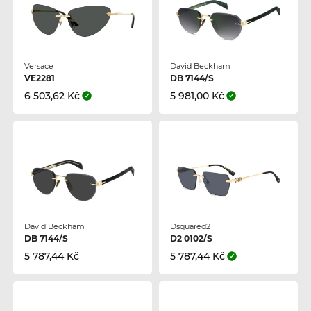
Versace
David Beckham
VE2281
DB 7144/S
6 503,62 Kč
5 981,00 Kč
David Beckham
Dsquared2
DB 7144/S
D2 0102/S
5 787,44 Kč
5 787,44 Kč