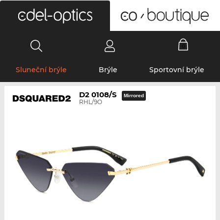
0
Sluneční brýle
Brýle
Sportovní brýle
D2 0108/S
Mirrored
RHL/9O