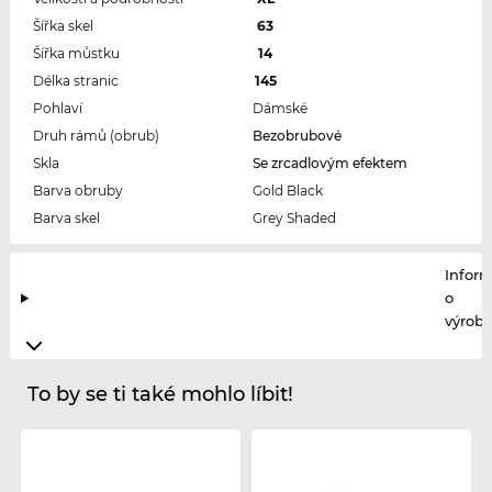
Šířka skel
63
Šířka můstku
14
Délka stranic
145
Pohlaví
Dámské
Druh rámů (obrub)
Bezobrubové
Skla
Se zrcadlovým efektem
Barva obruby
Gold Black
Barva skel
Grey Shaded
Infor
o
výrobc
To by se ti také mohlo líbit!