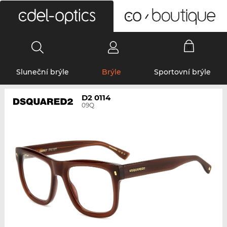
0
Sluneční brýle
Brýle
Sportovní brýle
D2 0114
09Q