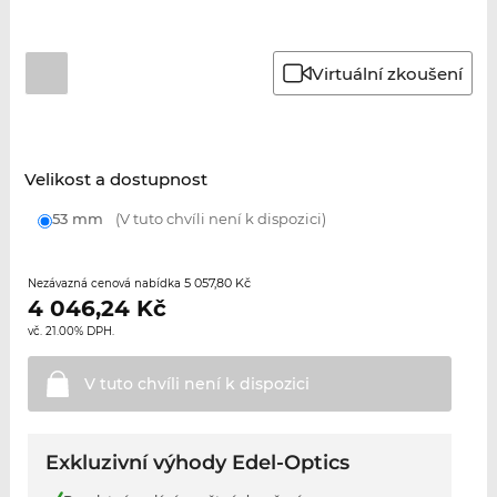
Virtuální zkoušení
Velikost a dostupnost
53 mm
(V tuto chvíli není k dispozici)
5 057,80 Kč
Nezávazná cenová nabídka
4 046,24
Kč
vč. 21.00% DPH.
V tuto chvíli není k
dispozici
Exkluzivní výhody Edel-Optics