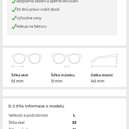
Bezplatné zaslání a zpětné doručení
30 dnů právo vrátit zboží
Výhodné ceny
Nákup na fakturu
Šířka skel
Šířka můstku
Délka stranic
53 mm
21 mm
145 mm
D 2 0114 Informace o modelu
Velikosti a podrobnosti
L
Šířka skel
53