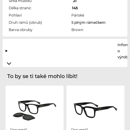
Šířka můstku
21
Délka stranic
145
Pohlaví
Pánské
Druh rámů (obrub)
S plným rámečkem
Barva obruby
Brown
Infor
o
výrobc
To by se ti také mohlo líbit!
Dsquared2
Dsquared2