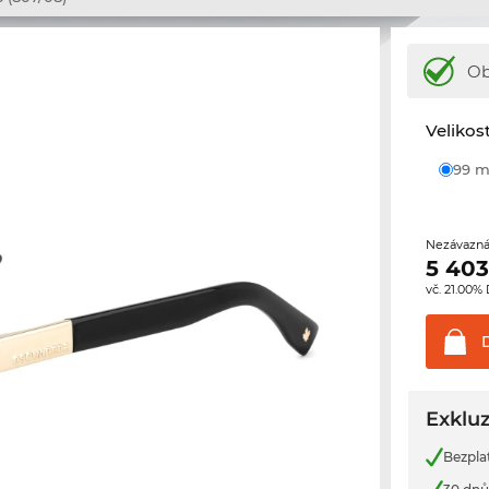
Ob
Velikos
99
Nezávazná
5 403
vč. 21.00%
Exkluz
Bezpla