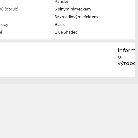
Pánské
ů (obrub)
S plným rámečkem
Se zrcadlovým efektem
ruby
Black
l
Blue Shaded
Inform
o
výrobci