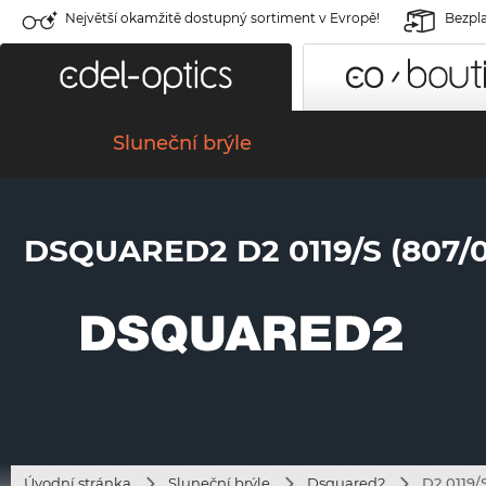
Největší okamžitě dostupný sortiment v Evropě!
Bezpla
Sluneční brýle
DSQUARED2 D2 0119/S (807/0
Úvodní stránka
Sluneční brýle
Dsquared2
D2 0119/