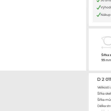
30 dnů
Výhod
Nákup 
Šířka 
99 m
D 2 01
Velikosti
Šířka ske
Šířka mů
Délka str