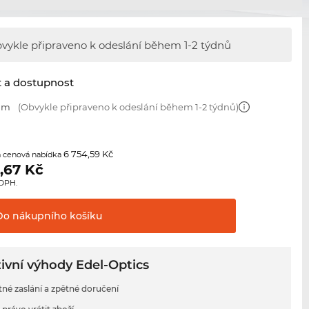
vykle připraveno k odeslání během
1-2 týdnů
t a dostupnost
 mm
(Obvykle připraveno k odeslání během 1-2 týdnů)
6 754,59 Kč
 cenová nabídka
,67
Kč
 DPH.
Do nákupního
košíku
ivní výhody Edel-Optics
tné zaslání a zpětné doručení