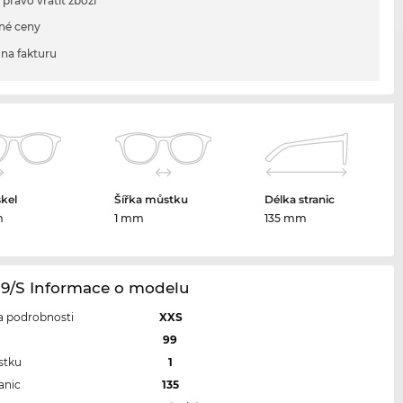
 právo vrátit zboží
né ceny
na fakturu
skel
Šířka můstku
Délka stranic
m
1 mm
135 mm
19/S Informace o modelu
 a podrobnosti
XXS
l
99
stku
1
anic
135