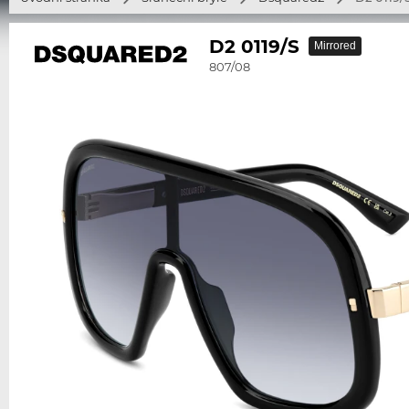
D2 0119/S
Mirrored
807/08