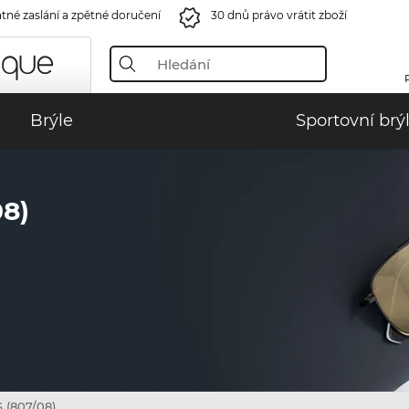
tné zaslání a zpětné doručení
30 dnů právo vrátit zboží
Brýle
Sportovní brý
8)
S (807/08)