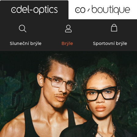
0
Sluneční brýle
Brýle
Sportovní brýle