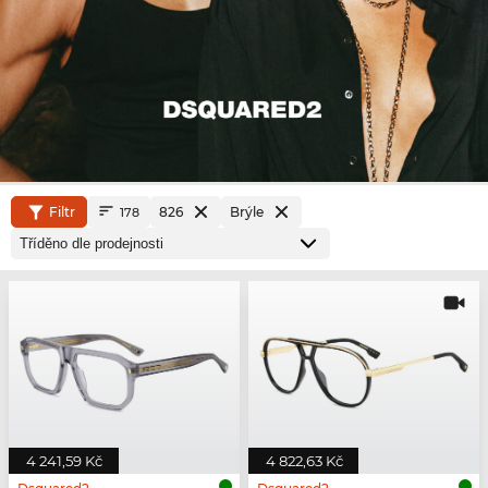
Filtr
826
Brýle
178
4 241,59 Kč
4 822,63 Kč