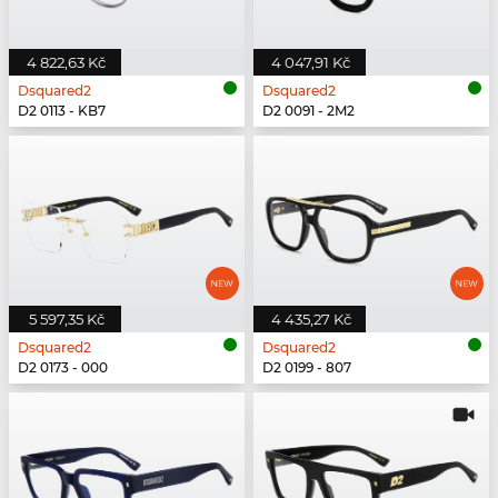
4 822,63 Kč
4 047,91 Kč
Dsquared2
Dsquared2
D2 0113 - KB7
D2 0091 - 2M2
5 597,35 Kč
4 435,27 Kč
Dsquared2
Dsquared2
D2 0173 - 000
D2 0199 - 807