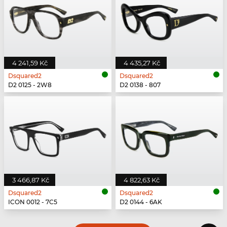
4 241,59 Kč
4 435,27 Kč
Dsquared2
Dsquared2
D2 0125 - 2W8
D2 0138 - 807
3 466,87 Kč
4 822,63 Kč
Dsquared2
Dsquared2
ICON 0012 - 7C5
D2 0144 - 6AK