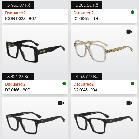
3 466,87 Kč
5 209,99 Kč
Dsquared2
Dsquared2
ICON 0023 - 807
D2 0064 - RHL
3 854,23 Kč
4 435,27 Kč
Dsquared2
Dsquared2
D2 0166 - 807
D2 0145 - 10A