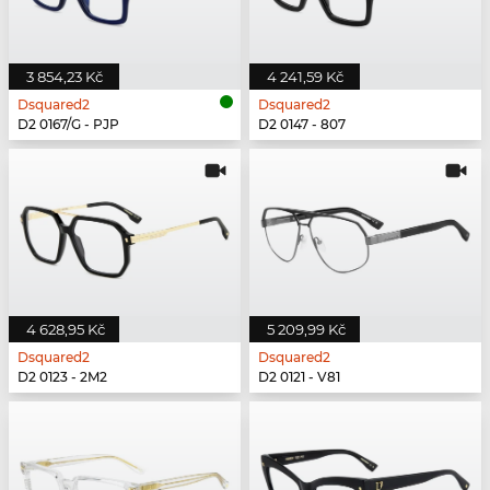
3 854,23 Kč
4 241,59 Kč
Dsquared2
Dsquared2
D2 0167/G - PJP
D2 0147 - 807
4 628,95 Kč
5 209,99 Kč
Dsquared2
Dsquared2
D2 0123 - 2M2
D2 0121 - V81