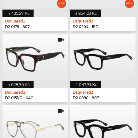
4 435,27 Kč
3 854,23 Kč
Dsquared2
Dsquared2
D2 0179 - 807
D2 0204 - 1ED
4 628,95 Kč
4 047,91 Kč
Dsquared2
Dsquared2
D2 0151/G - K4G
D2 0090 - 807