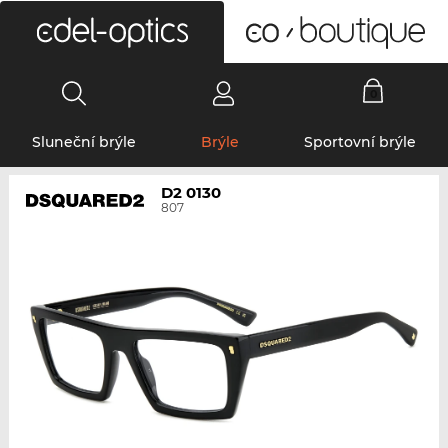
0
Sluneční brýle
Brýle
Sportovní brýle
D2 0130
807