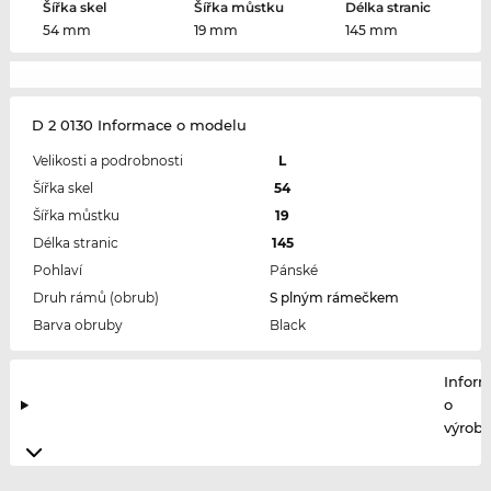
Šířka skel
Šířka můstku
Délka stranic
54 mm
19 mm
145 mm
D 2 0130 Informace o modelu
Velikosti a podrobnosti
L
Šířka skel
54
Šířka můstku
19
Délka stranic
145
Pohlaví
Pánské
Druh rámů (obrub)
S plným rámečkem
Barva obruby
Black
Infor
o
výrobc