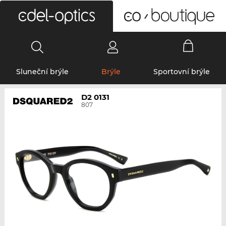
0
Sluneční brýle
Brýle
Sportovní brýle
D2 0131
807