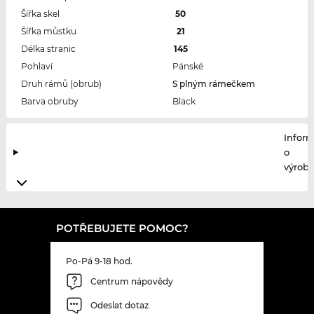
Šířka skel
50
Šířka můstku
21
Délka stranic
145
Pohlaví
Pánské
Druh rámů (obrub)
S plným rámečkem
Barva obruby
Black
Infor
o
výrobc
POTŘEBUJETE POMOC?
Po-Pá 9-18 hod.
Centrum nápovědy
Odeslat dotaz