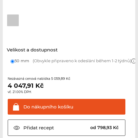
Velikost a dostupnost
50 mm
(Obvykle připraveno k odeslání během 1-2 týdnů)
5 059,89 Kč
Nezávazná cenová nabídka
4 047,91
Kč
vč. 21.00% DPH.
Do nákupního
košíku
Přidat
recept
od 798,93 Kč