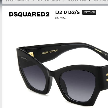
D2 0132/S
Mirrored
807/9O