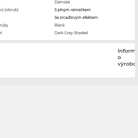
Dámské
ů (obrub)
S plným rámečkem
Se zrcadlovým efektem
ruby
Black
l
Dark Grey Shaded
Inform
o
výrobci