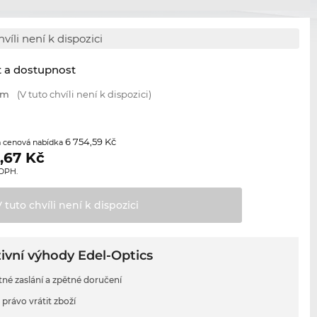
hvíli není k dispozici
t a dostupnost
mm
(V tuto chvíli není k dispozici)
6 754,59 Kč
 cenová nabídka
,67
Kč
 DPH.
V tuto chvíli není k
dispozici
ivní výhody Edel-Optics
tné zaslání a zpětné doručení
 právo vrátit zboží