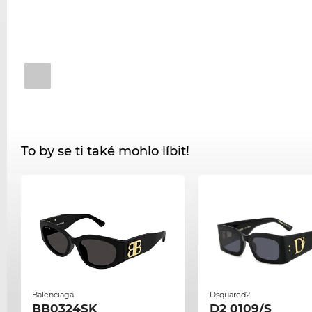
To by se ti také mohlo líbit!
Balenciaga
Dsquared2
BB0324SK
D2 0109/S