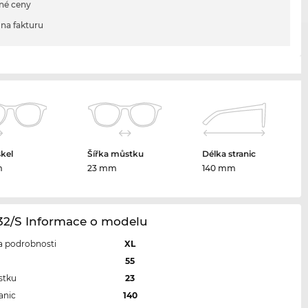
né ceny
na fakturu
skel
Šířka můstku
Délka stranic
m
23 mm
140 mm
132/S Informace o modelu
 a podrobnosti
XL
l
55
stku
23
anic
140