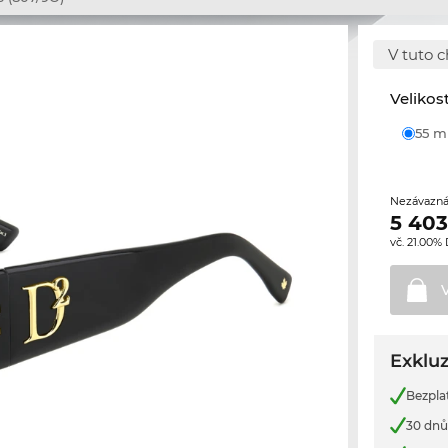
V tuto c
Velikos
55 
Nezávazná
5 403
vč. 21.00%
Exkluz
Bezpla
30 dnů