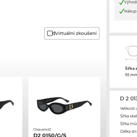
Výhod
Nákup 
Virtuální zkoušení
Šířka 
55 m
D 2 0
Velikosti
Šířka ske
Šířka mů
Dsquared2
Délka str
D2 0150/G/S