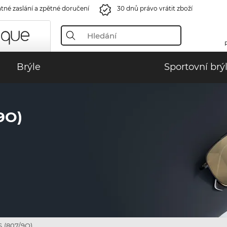
tné zaslání a zpětné doručení
30 dnů právo vrátit zboží
Brýle
Sportovní brý
9O)
S (807/9O)