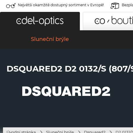
Největší okamžitě dostupný sortiment v Evropě!
Bezpla
Sluneční brýle
DSQUARED2 D2 0132/S (807/
Úvodní stránka
Sluneční brýle
Dsquared2
D2 0132/