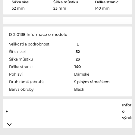
Šířka skel
Šířka můstku
Délka stranic
52 mm
23 mm
140 mm
D 2 0138 Informace o modelu
Velikosti a podrobnosti
L
Šířka skel
52
Šířka můstku
23
Délka stranic
140
Pohlaví
Dámské
Druh rámů (obrub)
S plným rámečkem
Barva obruby
Black
Infor
o
výrobc