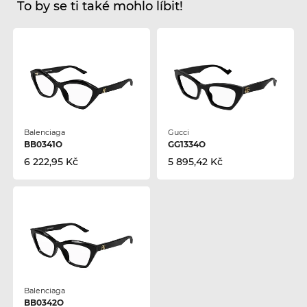
To by se ti také mohlo líbit!
Balenciaga
Gucci
BB0341O
GG1334O
6 222,95 Kč
5 895,42 Kč
Balenciaga
BB0342O