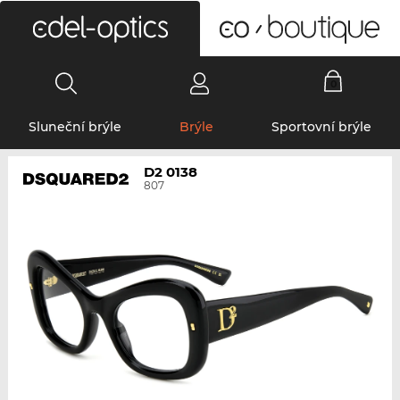
0
Sluneční brýle
Brýle
Sportovní brýle
D2 0138
807