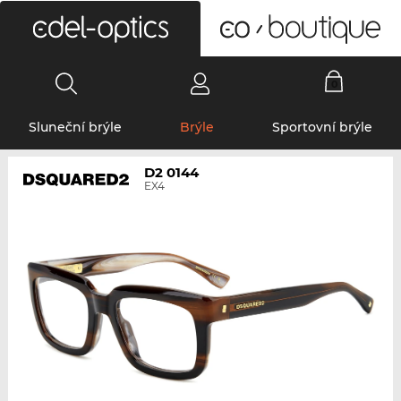
0
Sluneční brýle
Brýle
Sportovní brýle
D2 0144
EX4