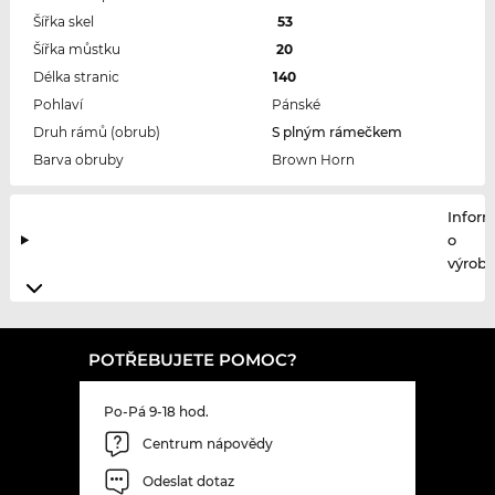
Šířka skel
53
Šířka můstku
20
Délka stranic
140
Pohlaví
Pánské
Druh rámů (obrub)
S plným rámečkem
Barva obruby
Brown Horn
Infor
o
výrobc
POTŘEBUJETE POMOC?
Po-Pá 9-18 hod.
Centrum nápovědy
Odeslat dotaz