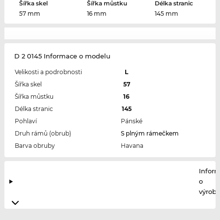
Šířka skel
Šířka můstku
Délka stranic
57 mm
16 mm
145 mm
D 2 0145 Informace o modelu
Velikosti a podrobnosti
L
Šířka skel
57
Šířka můstku
16
Délka stranic
145
Pohlaví
Pánské
Druh rámů (obrub)
S plným rámečkem
Barva obruby
Havana
Infor
o
výrobc