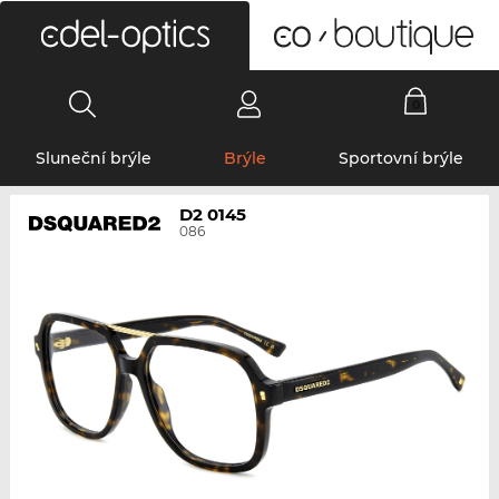
0
Sluneční brýle
Brýle
Sportovní brýle
D2 0145
086