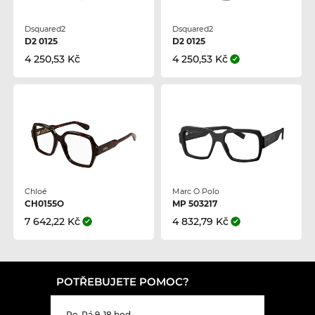
Dsquared2
Dsquared2
D2 0125
D2 0125
4 250,53 Kč
4 250,53 Kč
Chloé
Marc O Polo
CH0155O
MP 503217
7 642,22 Kč
4 832,79 Kč
POTŘEBUJETE POMOC?
Po-Pá 9-18 hod.