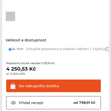
Velikost a dostupnost
54 mm
(Obvykle připraveno k odeslání během 1-2 týdnů)
5 313,16 Kč
Nezávazná cenová nabídka
4 250,53
Kč
vč. 21.00% DPH.
Do nákupního
košíku
Přidat
recept
od 798,91 Kč