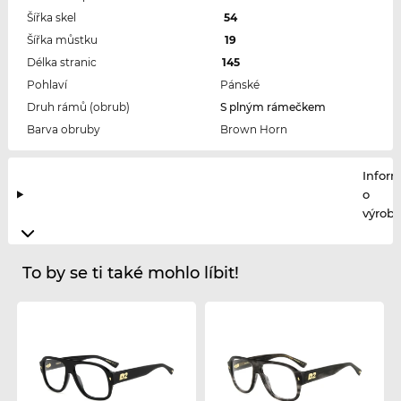
Šířka skel
54
Šířka můstku
19
Délka stranic
145
Pohlaví
Pánské
Druh rámů (obrub)
S plným rámečkem
Barva obruby
Brown Horn
Infor
o
výrobc
To by se ti také mohlo líbit!