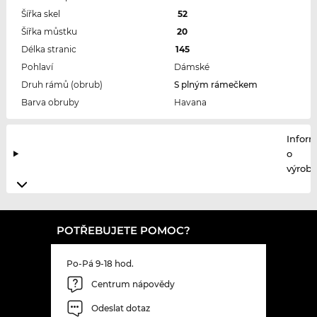
Šířka skel
52
Šířka můstku
20
Délka stranic
145
Pohlaví
Dámské
Druh rámů (obrub)
S plným rámečkem
Barva obruby
Havana
Infor
o
výrobc
POTŘEBUJETE POMOC?
Po-Pá 9-18 hod.
Centrum nápovědy
Odeslat dotaz