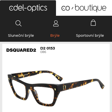
0
Sluneční brýle
Brýle
Sportovní brýle
D2 0153
086