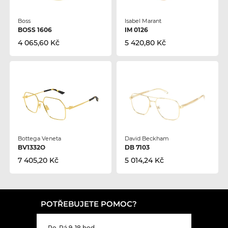
Boss
Isabel Marant
BOSS 1606
IM 0126
4 065,60 Kč
5 420,80 Kč
Bottega Veneta
David Beckham
BV1332O
DB 7103
7 405,20 Kč
5 014,24 Kč
POTŘEBUJETE POMOC?
Po-Pá 9-18 hod.