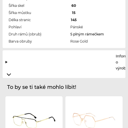
Šířka skel
60
Šířka můstku
15
Délka stranic
145
Pohlaví
Pánské
Druh rámů (obrub)
S plným rámečkem
Barva obruby
Rose Gold
Infor
o
výrobc
To by se ti také mohlo líbit!