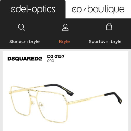
0
Sluneční brýle
Brýle
Sportovní brýle
D2 0157
000