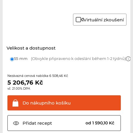
Virtuální zkoušení
Velikost a dostupnost
55 mm
(Obvykle připraveno k odeslání během 1-2 týdnů)
6 508,46 Kč
Nezávazná cenová nabídka
5 206,76
Kč
vč. 21.00% DPH.
Do nákupního
košíku
Přidat
recept
od 1 590,10 Kč