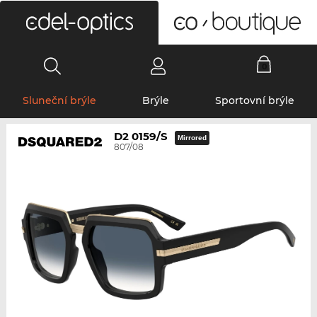
0
Sluneční brýle
Brýle
Sportovní brýle
D2 0159/S
Mirrored
807/08