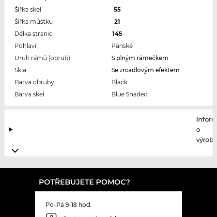
Šířka skel
55
Šířka můstku
21
Délka stranic
145
Pohlaví
Pánské
Druh rámů (obrub)
S plným rámečkem
Skla
Se zrcadlovým efektem
Barva obruby
Black
Barva skel
Blue Shaded
Infor
o
výrobc
POTŘEBUJETE POMOC?
Po-Pá 9-18 hod.