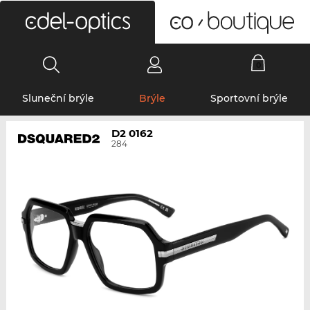
0
Sluneční brýle
Brýle
Sportovní brýle
D2 0162
284