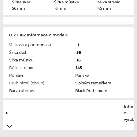
Šířka skel
Šířka můstku
Délka stranic
56 mm
16 mm
145 mm
D 2 0162 Informace o modelu
Velikosti a podrobnosti
L
Šířka skel
56
Šířka můstku
16
Délka stranic
145
Pohlaví
Pánské
Druh rámů (obrub)
S plným rámečkem
Barva obruby
Black Ruthenium
Infor
o
výrobc