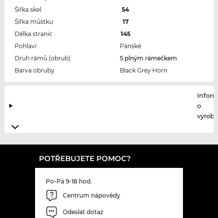
Šířka skel
54
Šířka můstku
17
Délka stranic
145
Pohlaví
Pánské
Druh rámů (obrub)
S plným rámečkem
Barva obruby
Black Grey Horn
Infor
o
výrobc
POTŘEBUJETE POMOC?
Po-Pá 9-18 hod.
Centrum nápovědy
Odeslat dotaz