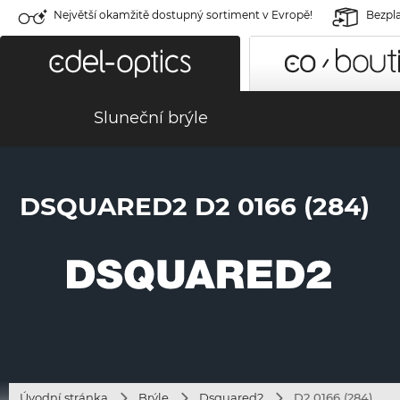
Největší okamžitě dostupný sortiment v Evropě!
Bezpla
Sluneční brýle
DSQUARED2 D2 0166 (284)
Úvodní stránka
Brýle
Dsquared2
D2 0166 (284)