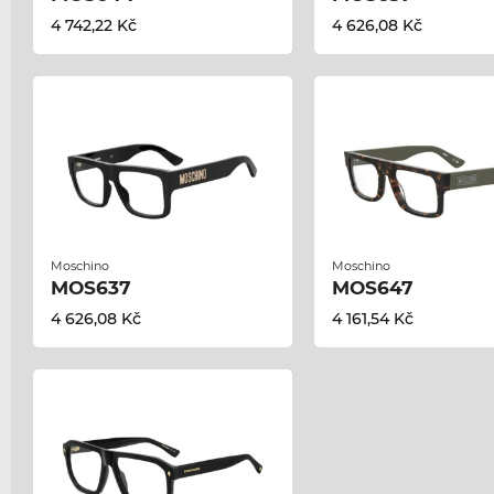
4 742,22 Kč
4 626,08 Kč
Moschino
Moschino
MOS637
MOS647
4 626,08 Kč
4 161,54 Kč