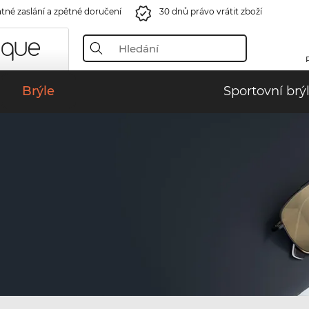
tné zaslání a zpětné doručení
30 dnů právo vrátit zboží
Brýle
Sportovní brý