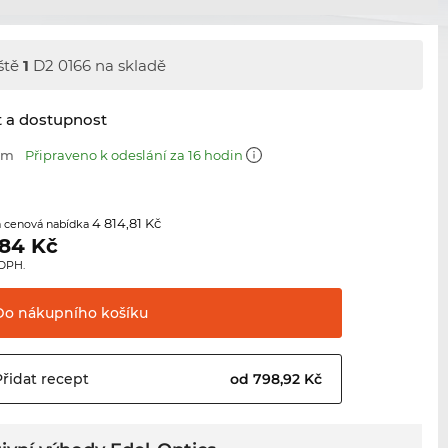
ště
1
D2 0166 na skladě
t a dostupnost
 mm
Připraveno k odeslání za 16 hodin
4 814,81 Kč
 cenová nabídka
,84
Kč
 DPH.
Do nákupního
košíku
Přidat
recept
od 798,92 Kč