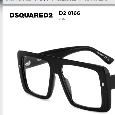
D2 0166
284