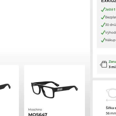
Exkluz
Ještě
1
Bezpla
30 dnů
Výhod
Nákup 
Zaru
3 mi
Šířka 
Moschino
56 m
MOS647