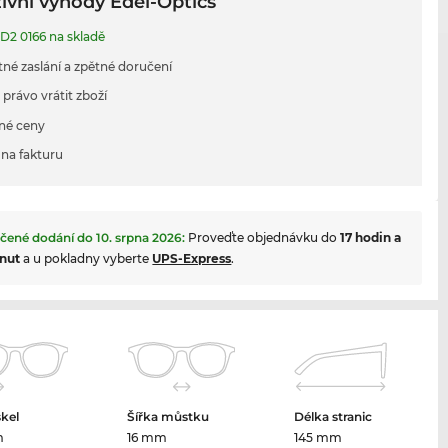
ivní výhody Edel-Optics
D2 0166 na skladě
tné zaslání a zpětné doručení
 právo vrátit zboží
né ceny
na fakturu
čené dodání do
10. srpna 2026
:
Proveďte objednávku do
17 hodin a
nut
a u pokladny vyberte
UPS-Express
.
skel
Šířka můstku
Délka stranic
m
16 mm
145 mm