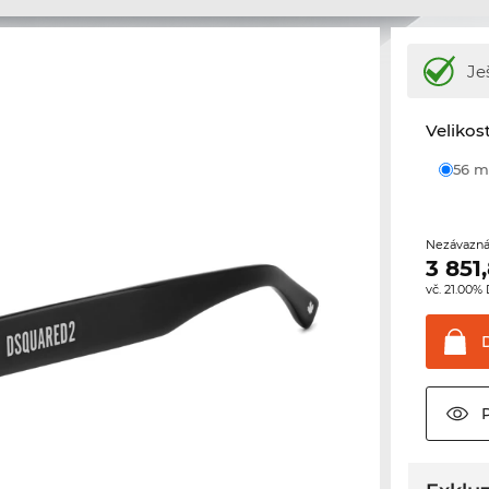
Je
Velikos
56
Nezávazná
3 851
vč. 21.00%