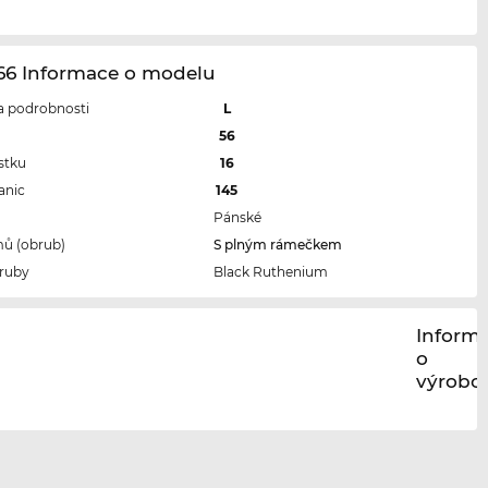
166 Informace o modelu
 a podrobnosti
L
l
56
stku
16
anic
145
Pánské
ů (obrub)
S plným rámečkem
ruby
Black Ruthenium
Inform
o
výrobci