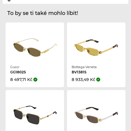
To by se ti také mohlo líbit!
Gucci
Bottega Veneta
GG1802S
BV1381S
8 497,71 Kč
8 933,49 Kč