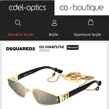
0
Sluneční brýle
Brýle
Sportovní brýle
D2 0168/S/SE
Mirrored
000/JO