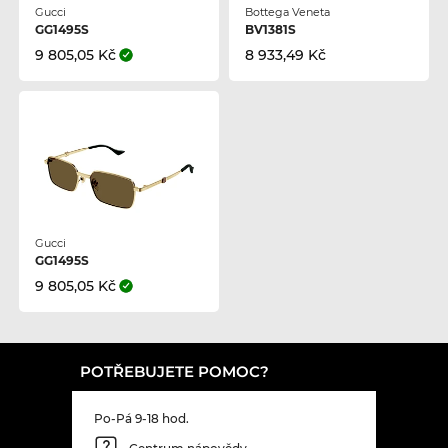
Gucci
Bottega Veneta
GG1495S
BV1381S
9 805,05 Kč
8 933,49 Kč
Gucci
GG1495S
9 805,05 Kč
POTŘEBUJETE POMOC?
Po-Pá 9-18 hod.