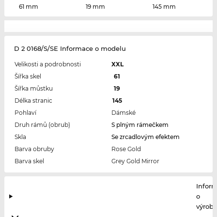
61 mm
19 mm
145 mm
D 2 0168/S/SE Informace o modelu
Velikosti a podrobnosti
XXL
Šířka skel
61
Šířka můstku
19
Délka stranic
145
Pohlaví
Dámské
Druh rámů (obrub)
S plným rámečkem
Skla
Se zrcadlovým efektem
Barva obruby
Rose Gold
Barva skel
Grey Gold Mirror
Infor
o
výrobc