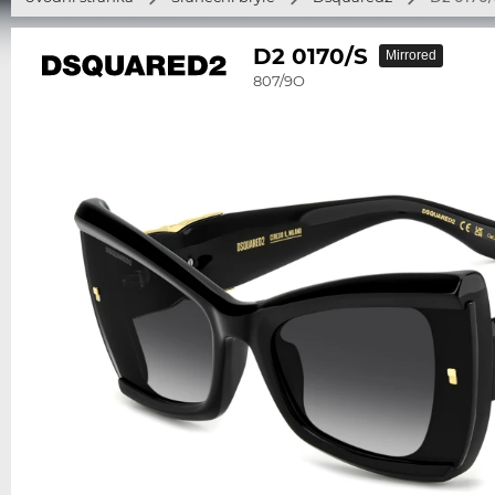
D2 0170/S
Mirrored
807/9O