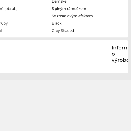
Dámské
ů (obrub)
S plným rámečkem
Se zrcadlovým efektem
ruby
Black
l
Grey Shaded
Inform
o
výrobci