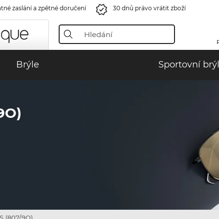
tné zaslání a zpětné doručení
30 dnů právo vrátit zboží
Brýle
Sportovní brý
9O)
S (807/9O)