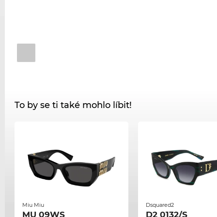
To by se ti také mohlo líbit!
Miu Miu
Dsquared2
MU 09WS
D2 0132/S