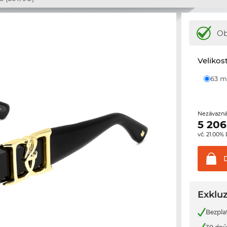
Ob
Velikos
63
Nezávazná
5 206
vč. 21.00%
Exkluz
Bezpla