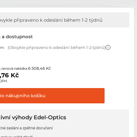
vykle připraveno k odeslání během
1-2 týdnů
t a dostupnost
 mm
(Obvykle připraveno k odeslání během 1-2 týdnů)
6 508,46 Kč
 cenová nabídka
,76
Kč
 DPH.
Do nákupního
košíku
ivní výhody Edel-Optics
tné zaslání a zpětné doručení