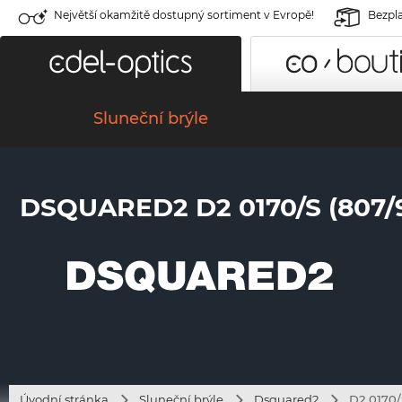
Největší okamžitě dostupný sortiment v Evropě!
Bezpla
Sluneční brýle
DSQUARED2 D2 0170/S (807/
Úvodní stránka
Sluneční brýle
Dsquared2
D2 0170/