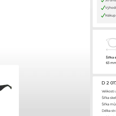
30 dnů
Výhod
Nákup 
Šířka 
63 m
D 2 0
Velikosti
Šířka ske
Šířka mů
Délka str