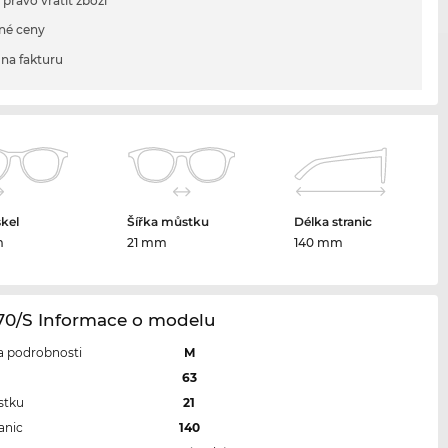
 právo vrátit zboží
né ceny
na fakturu
skel
Šířka můstku
Délka stranic
m
21 mm
140 mm
170/S Informace o modelu
 a podrobnosti
M
l
63
stku
21
anic
140