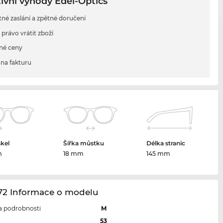
ivní výhody Edel-Optics
tné zaslání a zpětné doručení
 právo vrátit zboží
né ceny
na fakturu
skel
Šířka můstku
Délka stranic
m
18 mm
145 mm
172 Informace o modelu
 a podrobnosti
M
l
53