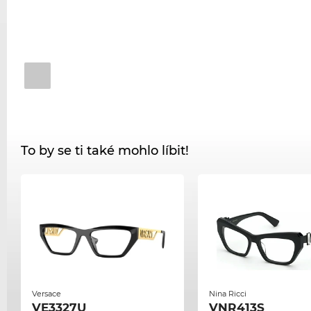
To by se ti také mohlo líbit!
Versace
Nina Ricci
VE3327U
VNR413S