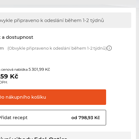
vykle připraveno k odeslání během
1-2 týdnů
t a dostupnost
mm
(Obvykle připraveno k odeslání během 1-2 týdnů)
5 301,99 Kč
 cenová nabídka
,59
Kč
 DPH.
Do nákupního
košíku
Přidat
recept
od 798,93 Kč