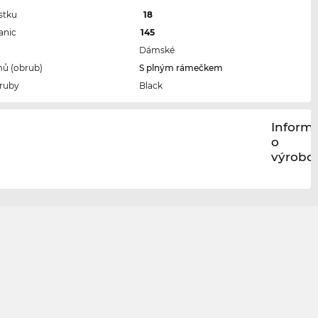
stku
18
anic
145
Dámské
ů (obrub)
S plným rámečkem
ruby
Black
Inform
o
výrobci