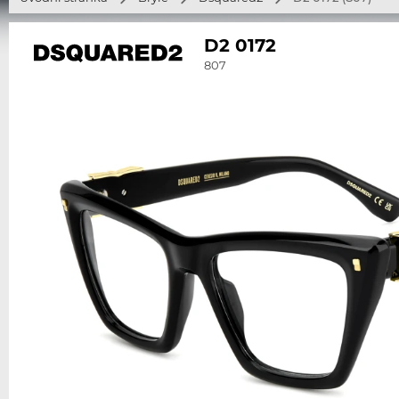
D2 0172
807