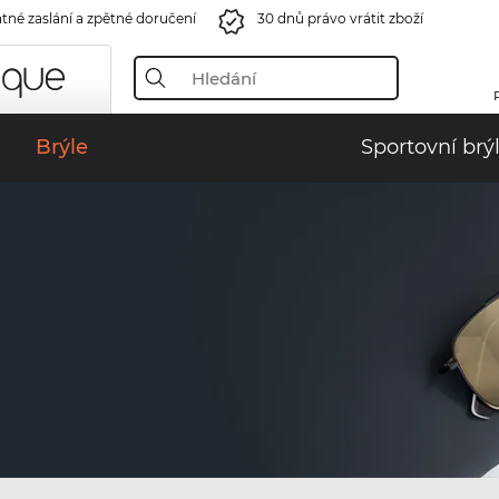
tné zaslání a zpětné doručení
30 dnů právo vrátit zboží
Brýle
Sportovní brý