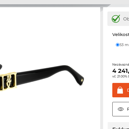
Ob
Velikos
53 
Nezávazná
4 241
vč. 21.00%