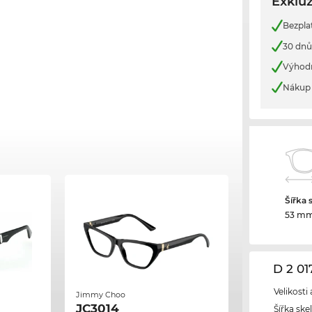
Exkluz
Bezpla
30 dnů
Výhod
Nákup 
Šířka 
53 m
D 2 0
Velikosti
Jimmy Choo
JC3014
Šířka ske