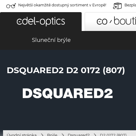
Největší okamžitě dostupný sortiment v Evropě!
Bezpla
Sluneční brýle
DSQUARED2 D2 0172 (807)
Úvodní stránka
Brýle
Dsquared2
D2 0172 (807)