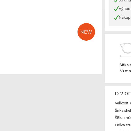
30 dnů
Výhod
Nákup 
Šířka 
58 m
D 2 0
Velikosti
Šířka ske
Šířka mů
Délka str