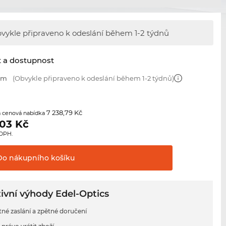
vykle připraveno k odeslání během
1-2 týdnů
t a dostupnost
 mm
(Obvykle připraveno k odeslání během 1-2 týdnů)
7 238,79 Kč
 cenová nabídka
,03
Kč
 DPH.
Do nákupního
košíku
ivní výhody Edel-Optics
tné zaslání a zpětné doručení