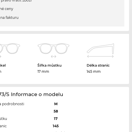
 právo vrátit zboží
né ceny
na fakturu
skel
Šířka můstku
Délka stranic
m
17 mm
145 mm
173/S Informace o modelu
 a podrobnosti
M
l
58
stku
17
anic
145