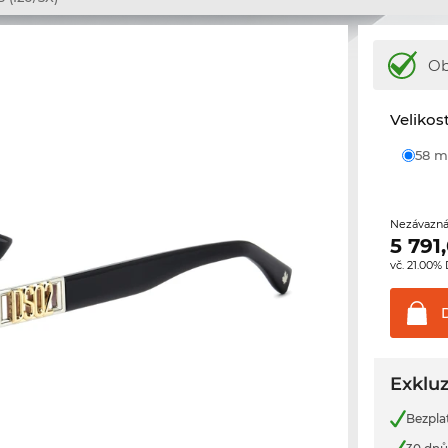
Ob
Velikos
58
Nezávazná
5 791
vč. 21.00%
Exkluz
Bezpla