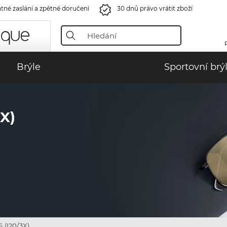
tné zaslání a zpětné doručení
30 dnů právo vrátit zboží
Brýle
Sportovní brý
X)
 (I20/3X)