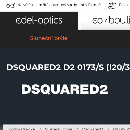
Největší okamžitě dostupný sortiment v Evropě!
Bezpla
Sluneční brýle
DSQUARED2 D2 0173/S (I20/3
Úvodní stránka
Sluneční brýle
Dsquared2
D2 0173/S