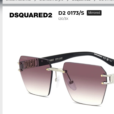
D2 0173/S
Mirrored
I20/3X