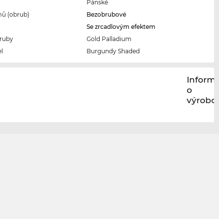
Pánské
ů (obrub)
Bezobrubové
Se zrcadlovým efektem
ruby
Gold Palladium
l
Burgundy Shaded
Inform
o
výrobci