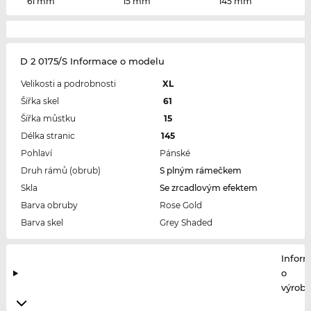
61 mm
15 mm
145 mm
D 2 0175/S Informace o modelu
Velikosti a podrobnosti
XL
Šířka skel
61
Šířka můstku
15
Délka stranic
145
Pohlaví
Pánské
Druh rámů (obrub)
S plným rámečkem
Skla
Se zrcadlovým efektem
Barva obruby
Rose Gold
Barva skel
Grey Shaded
Infor
o
výrobc