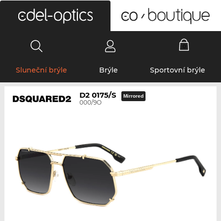
0
Sluneční brýle
Brýle
Sportovní brýle
D2 0175/S
Mirrored
000/9O