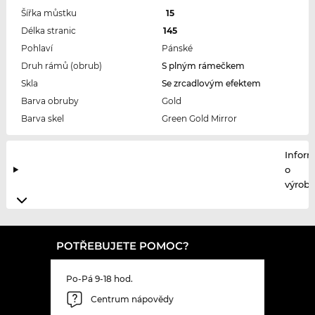
Šířka můstku
15
Délka stranic
145
Pohlaví
Pánské
Druh rámů (obrub)
S plným rámečkem
Skla
Se zrcadlovým efektem
Barva obruby
Gold
Barva skel
Green Gold Mirror
Infor
o
výrobc
POTŘEBUJETE POMOC?
Po-Pá 9-18 hod.
Centrum nápovědy