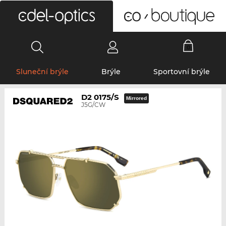
0
Sluneční brýle
Brýle
Sportovní brýle
D2 0175/S
Mirrored
J5G/CW