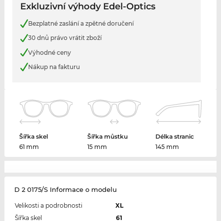
Exkluzivní výhody Edel-Optics
Bezplatné zaslání a zpětné doručení
30 dnů právo vrátit zboží
Výhodné ceny
Nákup na fakturu
Šířka skel
Šířka můstku
Délka stranic
61 mm
15 mm
145 mm
D 2 0175/S Informace o modelu
Velikosti a podrobnosti
XL
Šířka skel
61