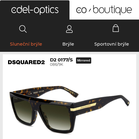
0
Sluneční brýle
Brýle
Sportovní brýle
D2 0177/S
Mirrored
086/9K