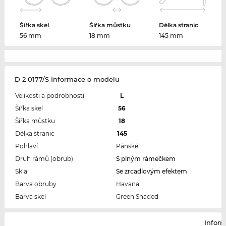
Šířka skel
Šířka můstku
Délka stranic
56 mm
18 mm
145 mm
D 2 0177/S Informace o modelu
Velikosti a podrobnosti
L
Šířka skel
56
Šířka můstku
18
Délka stranic
145
Pohlaví
Pánské
Druh rámů (obrub)
S plným rámečkem
Skla
Se zrcadlovým efektem
Barva obruby
Havana
Barva skel
Green Shaded
Infor