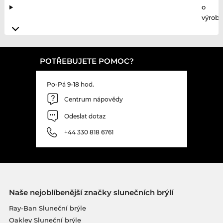
o
výrobc
POTŘEBUJETE POMOC?
Po-Pá 9-18 hod.
Centrum nápovědy
Odeslat dotaz
+44 330 818 6761
Naše nejoblíbenější značky slunečních brýlí
Ray-Ban Sluneční brýle
Oakley Sluneční brýle