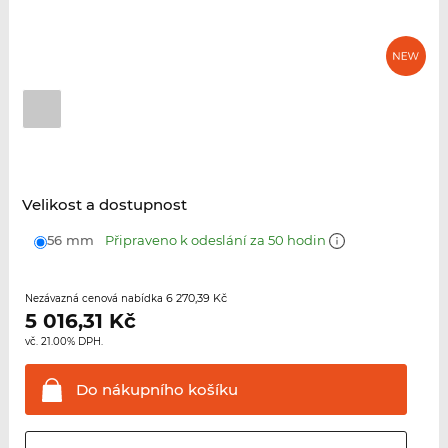
Velikost a dostupnost
56 mm
Připraveno k odeslání za 50 hodin
6 270,39 Kč
Nezávazná cenová nabídka
5 016,31
Kč
vč. 21.00% DPH.
Do nákupního
košíku