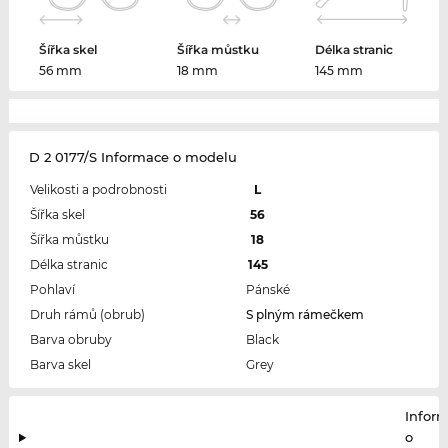
Šířka skel
Šířka můstku
Délka stranic
56 mm
18 mm
145 mm
D 2 0177/S Informace o modelu
Velikosti a podrobnosti
L
Šířka skel
56
Šířka můstku
18
Délka stranic
145
Pohlaví
Pánské
Druh rámů (obrub)
S plným rámečkem
Barva obruby
Black
Barva skel
Grey
Infor
o