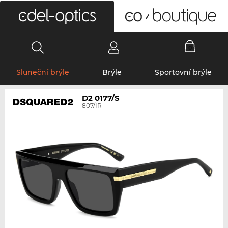
0
Sluneční brýle
Brýle
Sportovní brýle
D2 0177/S
807/IR