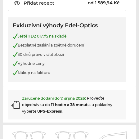
Přidat
recept
od 1 589,94 Kč
Exkluzivní výhody Edel-Optics
Ještě
1
D2 0177/S na skladě
Bezplatné zaslání a zpětné doručení
30 dnů právo vrátit zboží
Výhodné ceny
Nákup na fakturu
Zaručené dodání do
7. srpna 2026
:
Proveďte
objednávku do
11 hodin a 38 minut
a u pokladny
vyberte
UPS-Express
.