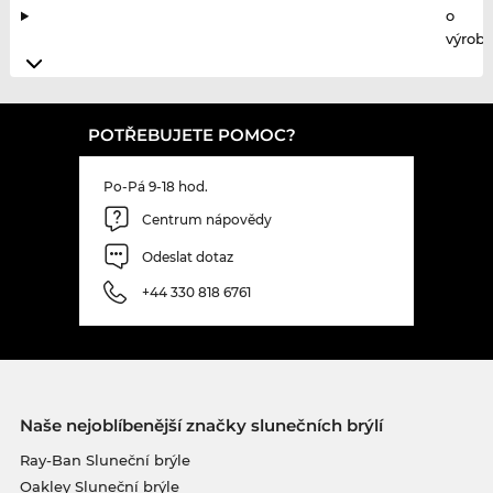
o
výrobc
POTŘEBUJETE POMOC?
Po-Pá 9-18 hod.
Centrum nápovědy
Odeslat dotaz
+44 330 818 6761
Naše nejoblíbenější značky slunečních brýlí
Ray-Ban Sluneční brýle
Oakley Sluneční brýle