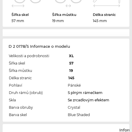
Šířka skel
Šířka můstku
Délka stranic
57 mm
19 mm
145 mm
D 2 0178/S Informace o modelu
Velikosti a podrobnosti
XL
Šířka skel
57
Šířka můstku
19
Délka stranic
145
Pohlaví
Pánské
Druh rámů (obrub)
S plným rámečkem
Skla
Se zrcadlovým efektem
Barva obruby
Crystal
Barva skel
Blue Shaded
Infor