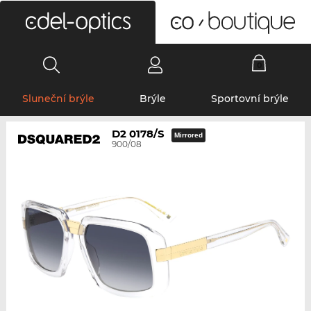
0
Sluneční brýle
Brýle
Sportovní brýle
D2 0178/S
Mirrored
900/08