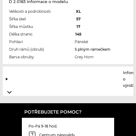
D 2 0183 Informace o modelu
Velikosti a podrobnosti
XL
Šířka skel
57
Šířka můstku
17
Délka stranic
145
Pohlaví
Pánské
Druh rámů (obrub)
S plným rámečkem
Barva obruby
Grey Horn
Infor
o
výrobc
POTŘEBUJETE POMOC?
Po-Pá 9-18 hod.
Centrum nápovědy