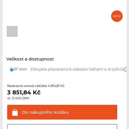
Velikost a dostupnost
57 mm
(Obvykle připraveno k odeslání během 4-6 týdnů)
4 814,81 Kč
Nezávazná cenová nabídka
3 851,84
Kč
vč. 21.00% DPH.
Do nákupního
košíku