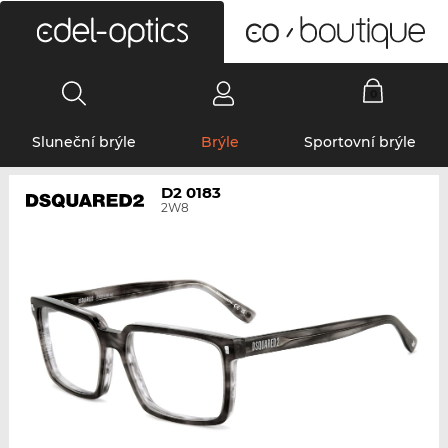
0
Sluneční brýle
Brýle
Sportovní brýle
D2 0183
2W8