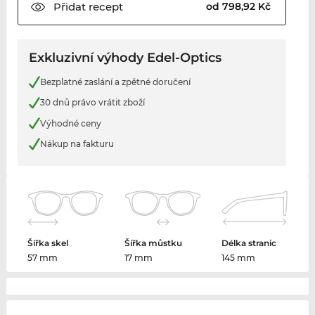
Přidat
recept
od 798,92 Kč
Exkluzivní výhody Edel-Optics
Bezplatné zaslání a zpětné doručení
30 dnů právo vrátit zboží
Výhodné ceny
Nákup na fakturu
Šířka skel
Šířka můstku
Délka stranic
57 mm
17 mm
145 mm