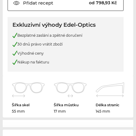
Přidat
recept
od 798,93 Kč
Exkluzivní výhody Edel-Optics
Bezplatné zaslání a zpětné doručení
30 dnů právo vrátit zboží
Výhodné ceny
Nákup na fakturu
Šířka skel
Šířka můstku
Délka stranic
55 mm
17 mm
145 mm