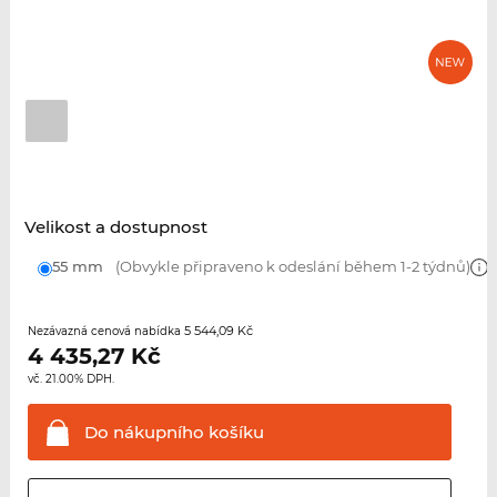
Velikost a dostupnost
55 mm
(Obvykle připraveno k odeslání během 1-2 týdnů)
5 544,09 Kč
Nezávazná cenová nabídka
4 435,27
Kč
vč. 21.00% DPH.
Do nákupního
košíku