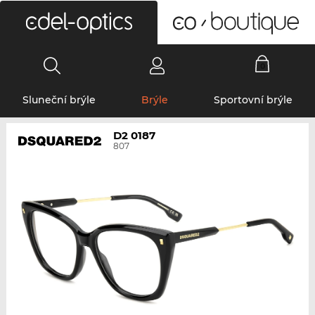
0
Sluneční brýle
Brýle
Sportovní brýle
D2 0187
807