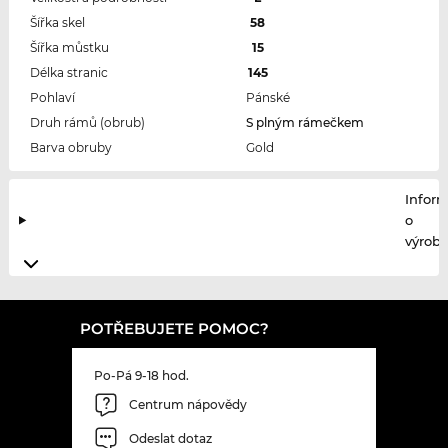
Šířka skel
58
Šířka můstku
15
Délka stranic
145
Pohlaví
Pánské
Druh rámů (obrub)
S plným rámečkem
Barva obruby
Gold
Infor
o
výrobc
POTŘEBUJETE POMOC?
Po-Pá 9-18 hod.
Centrum nápovědy
Odeslat dotaz