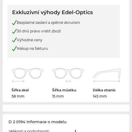
Exkluzivní výhody Edel-Optics
Bezplatné zaslání a zpětné doručení
30 dnů právo vrátit zboží
Výhodné ceny
Nákup na fakturu
Šířka skel
Šířka můstku
Délka stranic
58 mm
15 mm
145 mm
D 2 0194 Informace o modelu
Velikosti a podrobnosti
L