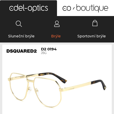
0
Sluneční brýle
Brýle
Sportovní brýle
D2 0194
J5G